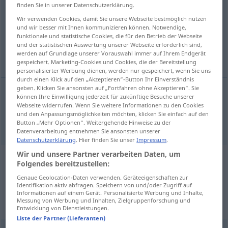
finden Sie in unserer Datenschutzerklärung.
Übersicht aller Übersetzungen
Wir verwenden Cookies, damit Sie unsere Webseite bestmöglich nutzen
und wir besser mit Ihnen kommunizieren können. Notwendige,
(Für mehr Details die Übersetzung anklicken/antippen)
funktionale und statistische Cookies, die für den Betrieb der Webseite
und der statistischen Auswertung unserer Webseite erforderlich sind,
installed, mounted, built-in
werden auf Grundlage unserer Vorauswahl immer auf Ihrem Endgerät
gespeichert. Marketing-Cookies und Cookies, die der Bereitstellung
personalisierter Werbung dienen, werden nur gespeichert, wenn Sie uns
durch einen Klick auf den „Akzeptieren“-Button Ihr Einverständnis
geben. Klicken Sie ansonsten auf „Fortfahren ohne Akzeptieren“. Sie
können Ihre Einwilligung jederzeit für zukünftige Besuche unserer
installed,
mounted
,
built-in
eingebaut
Webseite widerrufen. Wenn Sie weitere Informationen zu den Cookies
(
ATTR
)
und den Anpassungsmöglichkeiten möchten, klicken Sie einfach auf den
Button „Mehr Optionen“. Weitergehende Hinweise zu der
Datenverarbeitung entnehmen Sie ansonsten unserer
Datenschutzerklärung
. Hier finden Sie unser
Impressum
.
Wir und unsere Partner verarbeiten Daten, um
Beispielsätze aus externen Quellen
Folgendes bereitzustellen:
für "eingebaut"
Genaue Geolocation-Daten verwenden. Geräteeigenschaften zur
Identifikation aktiv abfragen. Speichern von und/oder Zugriff auf
(nicht von der Langenscheidt Redaktion
Informationen auf einem Gerät. Personalisierte Werbung und Inhalte,
Messung von Werbung und Inhalten, Zielgruppenforschung und
geprüft)
Entwicklung von Dienstleistungen.
Liste der Partner (Lieferanten)