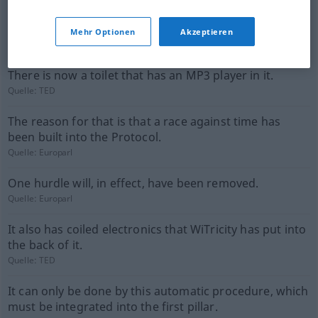
Big corporations have an in-built tendency to reinforce
past success.
Mehr Optionen
Akzeptieren
Quelle:
TED
There is now a toilet that has an MP3 player in it.
Quelle:
TED
The reason for that is that a race against time has
been built into the Protocol.
Quelle:
Europarl
One hurdle will, in effect, have been removed.
Quelle:
Europarl
It also has coiled electronics that WiTricity has put into
the back of it.
Quelle:
TED
It can only be done by this automatic procedure, which
must be integrated into the first pillar.