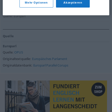
Mehr Optionen
Akzeptieren
Perhaps under the circumstances I could refer to you
as an honorary member of our Group!
Quelle:
Europarl
Quelle
Europarl
Quelle:
OPUS
Originaltextquelle:
Europäisches Parlament
Originaldatenbank:
Europarl Parallel Corups