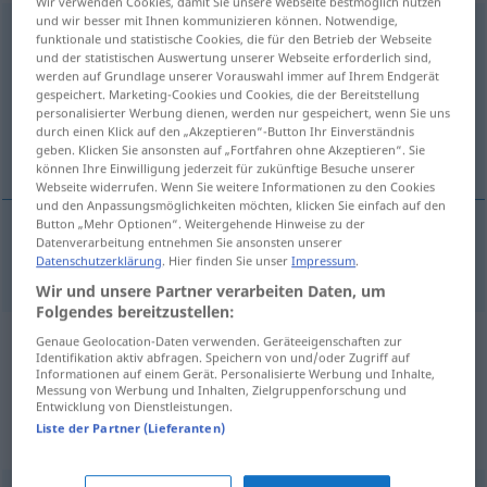
Wir verwenden Cookies, damit Sie unsere Webseite bestmöglich nutzen
und wir besser mit Ihnen kommunizieren können. Notwendige,
Ehrenmitglied
n
funktionale und statistische Cookies, die für den Betrieb der Webseite
und der statistischen Auswertung unserer Webseite erforderlich sind,
Übersicht aller Übersetzungen
werden auf Grundlage unserer Vorauswahl immer auf Ihrem Endgerät
gespeichert. Marketing-Cookies und Cookies, die der Bereitstellung
(Für mehr Details die Übersetzung anklicken/antippen)
personalisierter Werbung dienen, werden nur gespeichert, wenn Sie uns
durch einen Klick auf den „Akzeptieren“-Button Ihr Einverständnis
honorary member
geben. Klicken Sie ansonsten auf „Fortfahren ohne Akzeptieren“. Sie
können Ihre Einwilligung jederzeit für zukünftige Besuche unserer
Webseite widerrufen. Wenn Sie weitere Informationen zu den Cookies
und den Anpassungsmöglichkeiten möchten, klicken Sie einfach auf den
Button „Mehr Optionen“. Weitergehende Hinweise zu der
Datenverarbeitung entnehmen Sie ansonsten unserer
honorary
member
Ehrenmitglied
Datenschutzerklärung
. Hier finden Sie unser
Impressum
.
Wir und unsere Partner verarbeiten Daten, um
Folgendes bereitzustellen:
Genaue Geolocation-Daten verwenden. Geräteeigenschaften zur
Beispielsätze aus externen Quellen
Identifikation aktiv abfragen. Speichern von und/oder Zugriff auf
Informationen auf einem Gerät. Personalisierte Werbung und Inhalte,
für "Ehrenmitglied"
Messung von Werbung und Inhalten, Zielgruppenforschung und
Entwicklung von Dienstleistungen.
(nicht von der Langenscheidt Redaktion
Liste der Partner (Lieferanten)
geprüft)