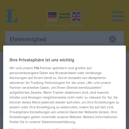
Ihre Privatsphäre ist uns wichtig
Deutsch-Englisch Wörterbuch
Ehrenmitglied
Wir und unsere
716
-Partner speichern und greifen auf
Deutsch-Englisch Übersetzung für
personenbezogene Daten wie Browserdaten oder eindeutige
Kennungen auf Ihrem Gerät zu. Durch Auswahl von Akzeptieren
"Ehrenmitglied"
aktivieren Sie Tracking-Technologien für die unter „Wir und unsere
Partner verarbeiten Daten, um Ihnen Dienste bereitzustellen“
aufgeführten Zwecke. Wenn Tracker deaktiviert sind, sind manche
"Ehrenmitglied" Englisch
Inhalte und Anzeigen möglicherweise nicht mehr so relevant für Sie. Sie
können dieses Menü jederzeit wieder aufrufen, um Ihre Einstellungen zu
Übersetzung
ändern oder Ihre Einwilligung zu widerrufen, indem Sie auf den Link
Privatsphäre-Einstellungen am unteren Rand der Webseite klicken. Ihre
Einstellungen gelten innerhalb unseres Website. Weitere Informationen
„Ehrenmitglied“
: Neutrum
finden Sie in unserer Datenschutzerklärung.