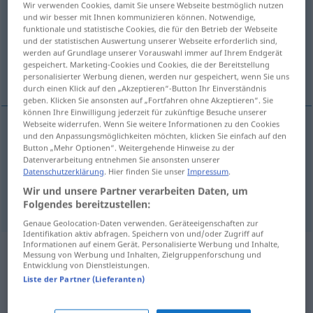
Wir verwenden Cookies, damit Sie unsere Webseite bestmöglich nutzen
und wir besser mit Ihnen kommunizieren können. Notwendige,
Übersicht aller Übersetzungen
funktionale und statistische Cookies, die für den Betrieb der Webseite
und der statistischen Auswertung unserer Webseite erforderlich sind,
(Für mehr Details die Übersetzung anklicken/antippen)
werden auf Grundlage unserer Vorauswahl immer auf Ihrem Endgerät
gespeichert. Marketing-Cookies und Cookies, die der Bereitstellung
honorable, honourable
personalisierter Werbung dienen, werden nur gespeichert, wenn Sie uns
durch einen Klick auf den „Akzeptieren“-Button Ihr Einverständnis
geben. Klicken Sie ansonsten auf „Fortfahren ohne Akzeptieren“. Sie
können Ihre Einwilligung jederzeit für zukünftige Besuche unserer
Webseite widerrufen. Wenn Sie weitere Informationen zu den Cookies
und den Anpassungsmöglichkeiten möchten, klicken Sie einfach auf den
honorable
ehrend
US
Button „Mehr Optionen“. Weitergehende Hinweise zu der
Datenverarbeitung entnehmen Sie ansonsten unserer
Datenschutzerklärung
. Hier finden Sie unser
Impressum
.
honourable
ehrend
BR
Wir und unsere Partner verarbeiten Daten, um
Folgendes bereitzustellen:
Genaue Geolocation-Daten verwenden. Geräteeigenschaften zur
Identifikation aktiv abfragen. Speichern von und/oder Zugriff auf
Informationen auf einem Gerät. Personalisierte Werbung und Inhalte,
Beispielsätze aus externen Quellen
Messung von Werbung und Inhalten, Zielgruppenforschung und
Entwicklung von Dienstleistungen.
für "ehrend"
Liste der Partner (Lieferanten)
(nicht von der Langenscheidt Redaktion