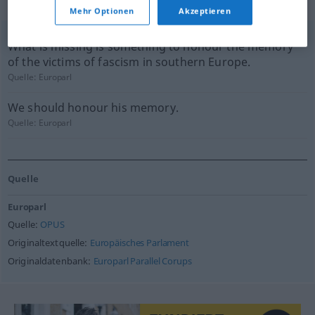
geprüft)
Mehr Optionen
Akzeptieren
What is missing is something to honour the memory
of the victims of fascism in southern Europe.
Quelle:
Europarl
We should honour his memory.
Quelle:
Europarl
Quelle
Europarl
Quelle:
OPUS
Originaltextquelle:
Europäisches Parlament
Originaldatenbank:
Europarl Parallel Corups