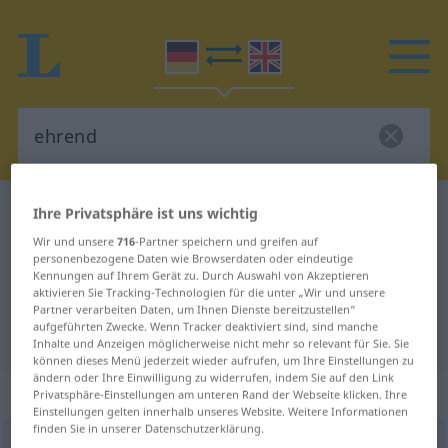
Deutsch-Englisch Wörterbuch
ehrend
Ihre Privatsphäre ist uns wichtig
Deutsch-Englisch Übersetzung für
Wir und unsere
716
-Partner speichern und greifen auf
personenbezogene Daten wie Browserdaten oder eindeutige
"ehrend"
Kennungen auf Ihrem Gerät zu. Durch Auswahl von Akzeptieren
aktivieren Sie Tracking-Technologien für die unter „Wir und unsere
Partner verarbeiten Daten, um Ihnen Dienste bereitzustellen“
aufgeführten Zwecke. Wenn Tracker deaktiviert sind, sind manche
"ehrend" Englisch Übersetzung
Inhalte und Anzeigen möglicherweise nicht mehr so relevant für Sie. Sie
können dieses Menü jederzeit wieder aufrufen, um Ihre Einstellungen zu
ändern oder Ihre Einwilligung zu widerrufen, indem Sie auf den Link
„ehrend“
: Adjektiv
Privatsphäre-Einstellungen am unteren Rand der Webseite klicken. Ihre
Einstellungen gelten innerhalb unseres Website. Weitere Informationen
finden Sie in unserer Datenschutzerklärung.
ehrend
adj