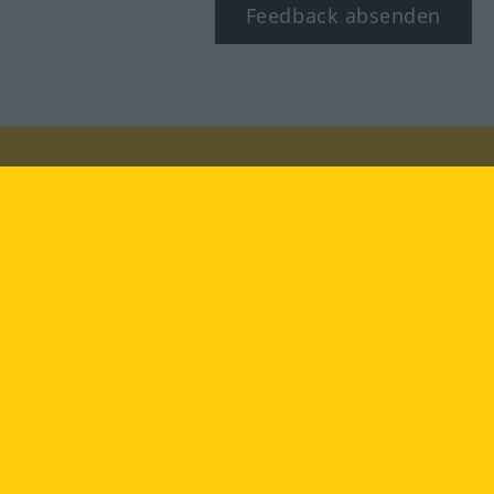
Feedback absenden
Besuchen Sie uns auf:
facebook
YouTube
Instagram
Langenscheidt
NUTZUNGSBEDINGUNGEN
DATENSCHUTZBESTIMMUNGEN