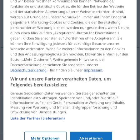
und wir besser mit Ihnen kommunizieren können. Notwendige,
funktionale und statistische Cookies, die für den Betrieb der Webseite
Übersicht aller Übersetzungen
und der statistischen Auswertung unserer Webseite erforderlich sind,
werden auf Grundlage unserer Vorauswahl immer auf Ihrem Endgerät
(Für mehr Details die Übersetzung anklicken/antippen)
gespeichert. Marketing-Cookies und Cookies, die der Bereitstellung
personalisierter Werbung dienen, werden nur gespeichert, wenn Sie uns
egomania
durch einen Klick auf den „Akzeptieren“-Button Ihr Einverständnis
geben. Klicken Sie ansonsten auf „Fortfahren ohne Akzeptieren“. Sie
können Ihre Einwilligung jederzeit für zukünftige Besuche unserer
Webseite widerrufen. Wenn Sie weitere Informationen zu den Cookies
und den Anpassungsmöglichkeiten möchten, klicken Sie einfach auf den
Button „Mehr Optionen“. Weitergehende Hinweise zu der
egomania
Egomanie
Datenverarbeitung entnehmen Sie ansonsten unserer
Datenschutzerklärung
. Hier finden Sie unser
Impressum
.
Wir und unsere Partner verarbeiten Daten, um
Folgendes bereitzustellen:
Synonyme für "Egomanie"
Genaue Geolocation-Daten verwenden. Geräteeigenschaften zur
Identifikation aktiv abfragen. Speichern von und/oder Zugriff auf
Informationen auf einem Gerät. Personalisierte Werbung und Inhalte,
Messung von Werbung und Inhalten, Zielgruppenforschung und
Selbstsucht
Entwicklung von Dienstleistungen.
Liste der Partner (Lieferanten)
© OpenThesaurus.de
Mehr Optionen
Akzeptieren