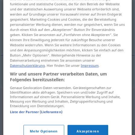
funktionale und statistische Cookies, die für den Betrieb der Webseite
durchheften
v/t
<
trennb
;
-ge-
;
h
>
und der statistischen Auswertung unserer Webseite erforderlich sind,
werden auf Grundlage unserer Vorauswahl immer auf Ihrem Endgerät
gespeichert. Marketing-Cookies und Cookies, die der Bereitstellung
Übersicht aller Übersetzungen
personalisierter Werbung dienen, werden nur gespeichert, wenn Sie uns
(Für mehr Details die Übersetzung anklicken/antippen)
durch einen Klick auf den „Akzeptieren“-Button Ihr Einverständnis
geben. Klicken Sie ansonsten auf „Fortfahren ohne Akzeptieren“. Sie
können Ihre Einwilligung jederzeit für zukünftige Besuche unserer
tuft
Webseite widerrufen. Wenn Sie weitere Informationen zu den Cookies
und den Anpassungsmöglichkeiten möchten, klicken Sie einfach auf den
Button „Mehr Optionen“. Weitergehende Hinweise zu der
Datenverarbeitung entnehmen Sie ansonsten unserer
Datenschutzerklärung
. Hier finden Sie unser
Impressum
.
tuft
durchheften
Matratzen etc
Wir und unsere Partner verarbeiten Daten, um
Folgendes bereitzustellen:
Genaue Geolocation-Daten verwenden. Geräteeigenschaften zur
Identifikation aktiv abfragen. Speichern von und/oder Zugriff auf
Informationen auf einem Gerät. Personalisierte Werbung und Inhalte,
Messung von Werbung und Inhalten, Zielgruppenforschung und
Entwicklung von Dienstleistungen.
Liste der Partner (Lieferanten)
Mehr Optionen
Akzeptieren