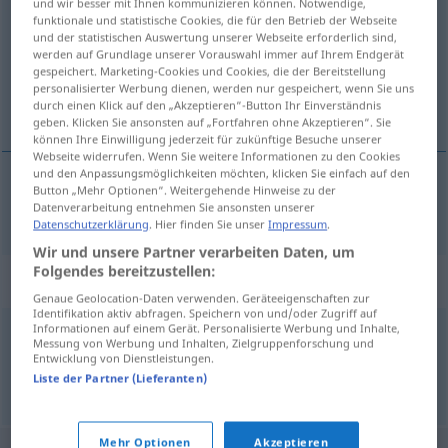
und wir besser mit Ihnen kommunizieren können. Notwendige,
funktionale und statistische Cookies, die für den Betrieb der Webseite
Übersicht aller Übersetzungen
und der statistischen Auswertung unserer Webseite erforderlich sind,
werden auf Grundlage unserer Vorauswahl immer auf Ihrem Endgerät
(Für mehr Details die Übersetzung anklicken/antippen)
gespeichert. Marketing-Cookies und Cookies, die der Bereitstellung
personalisierter Werbung dienen, werden nur gespeichert, wenn Sie uns
dark-blue
durch einen Klick auf den „Akzeptieren“-Button Ihr Einverständnis
geben. Klicken Sie ansonsten auf „Fortfahren ohne Akzeptieren“. Sie
können Ihre Einwilligung jederzeit für zukünftige Besuche unserer
Webseite widerrufen. Wenn Sie weitere Informationen zu den Cookies
und den Anpassungsmöglichkeiten möchten, klicken Sie einfach auf den
Button „Mehr Optionen“. Weitergehende Hinweise zu der
dark-blue
dunkelblau
Datenverarbeitung entnehmen Sie ansonsten unserer
Datenschutzerklärung
. Hier finden Sie unser
Impressum
.
Wir und unsere Partner verarbeiten Daten, um
Folgendes bereitzustellen:
Synonyme für "dunkelblau"
Genaue Geolocation-Daten verwenden. Geräteeigenschaften zur
Identifikation aktiv abfragen. Speichern von und/oder Zugriff auf
Informationen auf einem Gerät. Personalisierte Werbung und Inhalte,
Messung von Werbung und Inhalten, Zielgruppenforschung und
himmelblau
,
blau
,
stahlblau
Entwicklung von Dienstleistungen.
Liste der Partner (Lieferanten)
© OpenThesaurus.de
Mehr Optionen
Akzeptieren