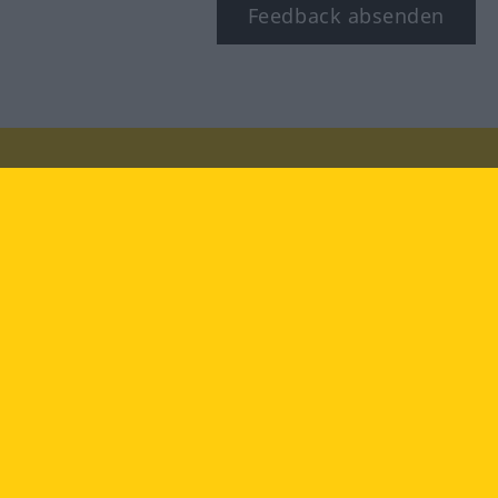
Feedback absenden
Besuchen Sie uns auf:
facebook
YouTube
Instagram
Langenscheidt
NUTZUNGSBEDINGUNGEN
DATENSCHUTZBESTIMMUNGEN