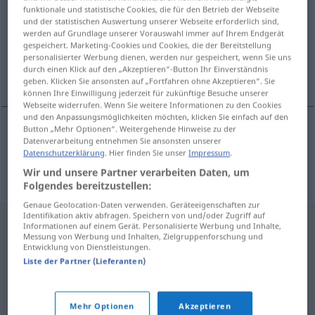
funktionale und statistische Cookies, die für den Betrieb der Webseite
und der statistischen Auswertung unserer Webseite erforderlich sind,
Übersicht aller Übersetzungen
werden auf Grundlage unserer Vorauswahl immer auf Ihrem Endgerät
(Für mehr Details die Übersetzung anklicken/antippen)
gespeichert. Marketing-Cookies und Cookies, die der Bereitstellung
personalisierter Werbung dienen, werden nur gespeichert, wenn Sie uns
durch einen Klick auf den „Akzeptieren“-Button Ihr Einverständnis
dribble
geben. Klicken Sie ansonsten auf „Fortfahren ohne Akzeptieren“. Sie
können Ihre Einwilligung jederzeit für zukünftige Besuche unserer
Webseite widerrufen. Wenn Sie weitere Informationen zu den Cookies
und den Anpassungsmöglichkeiten möchten, klicken Sie einfach auf den
Button „Mehr Optionen“. Weitergehende Hinweise zu der
Datenverarbeitung entnehmen Sie ansonsten unserer
dribble
dribbeln
beim Fußball etc
SPORT
Datenschutzerklärung
. Hier finden Sie unser
Impressum
.
Wir und unsere Partner verarbeiten Daten, um
Folgendes bereitzustellen:
Genaue Geolocation-Daten verwenden. Geräteeigenschaften zur
Identifikation aktiv abfragen. Speichern von und/oder Zugriff auf
Informationen auf einem Gerät. Personalisierte Werbung und Inhalte,
Messung von Werbung und Inhalten, Zielgruppenforschung und
Entwicklung von Dienstleistungen.
Liste der Partner (Lieferanten)
Mehr Optionen
Akzeptieren