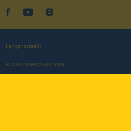
facebook
YouTube
Instagram
Langenscheidt
NUTZUNGSBEDINGUNGEN
DATENSCHUTZBESTIMMUNGEN
IMPRESSUM
PRIVATSPHÄRE-EINSTELLUNGEN
LATEINWÖRTERBUCH MIT CODE
Copyright © 2026 PONS Langenscheidt GmbH, Alle Rechte
vorbehalten.