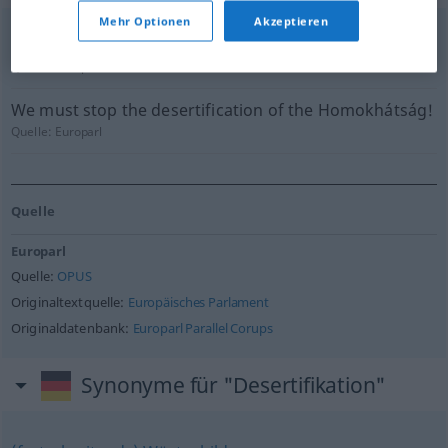
Mehr Optionen
Akzeptieren
Planting trees helps to combat desertification.
Quelle:
Europarl
We must stop the desertification of the Homokhátság!
Quelle:
Europarl
Quelle
Europarl
Quelle:
OPUS
Originaltextquelle:
Europäisches Parlament
Originaldatenbank:
Europarl Parallel Corups
Synonyme für "Desertifikation"