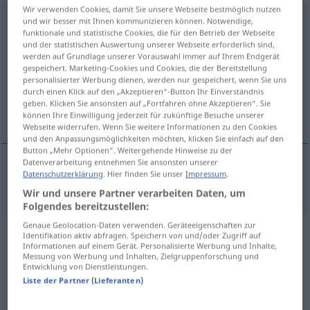
Wir verwenden Cookies, damit Sie unsere Webseite bestmöglich nutzen
Desertifikation
[dezɛrtifikaˈtsɪ̆oːn]
f
<
Desertifikation
;
und wir besser mit Ihnen kommunizieren können. Notwendige,
funktionale und statistische Cookies, die für den Betrieb der Webseite
Desertifikationen
>
und der statistischen Auswertung unserer Webseite erforderlich sind,
werden auf Grundlage unserer Vorauswahl immer auf Ihrem Endgerät
Übersicht aller Übersetzungen
gespeichert. Marketing-Cookies und Cookies, die der Bereitstellung
personalisierter Werbung dienen, werden nur gespeichert, wenn Sie uns
(Für mehr Details die Übersetzung anklicken/antippen)
durch einen Klick auf den „Akzeptieren“-Button Ihr Einverständnis
geben. Klicken Sie ansonsten auf „Fortfahren ohne Akzeptieren“. Sie
desertification
können Ihre Einwilligung jederzeit für zukünftige Besuche unserer
Webseite widerrufen. Wenn Sie weitere Informationen zu den Cookies
und den Anpassungsmöglichkeiten möchten, klicken Sie einfach auf den
Button „Mehr Optionen“. Weitergehende Hinweise zu der
Datenverarbeitung entnehmen Sie ansonsten unserer
Datenschutzerklärung
. Hier finden Sie unser
Impressum
.
desertification
Desertifikation
Wüstenbildung
Wir und unsere Partner verarbeiten Daten, um
Folgendes bereitzustellen:
Genaue Geolocation-Daten verwenden. Geräteeigenschaften zur
Identifikation aktiv abfragen. Speichern von und/oder Zugriff auf
Beispielsätze aus externen Quellen
Informationen auf einem Gerät. Personalisierte Werbung und Inhalte,
für "Desertifikation"
Messung von Werbung und Inhalten, Zielgruppenforschung und
Entwicklung von Dienstleistungen.
(nicht von der Langenscheidt Redaktion
Liste der Partner (Lieferanten)
geprüft)