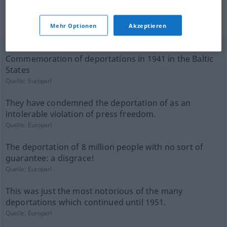
(nicht von der Langenscheidt Redaktion
Mehr Optionen
Akzeptieren
geprüft)
Commemoration of deportations in 1941 in the Baltic
States
Quelle:
Europarl
They have condemned the deportation of as an
intolerable violation of press freedom.
Quelle:
Europarl
The deportation of 8 million people with no sort of
guarantee: a disgrace!
Quelle:
Europarl
This was just the most notorious of the many
deportations which continued until 1951.
Quelle:
Europarl