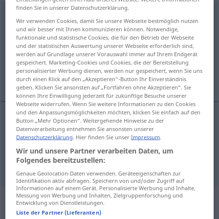
finden Sie in unserer Datenschutzerklärung.
Deportation
[depɔrtaˈtsɪ̆oːn]
f
<
Deportation
;
Wir verwenden Cookies, damit Sie unsere Webseite bestmöglich nutzen
Deportationen
>
und wir besser mit Ihnen kommunizieren können. Notwendige,
funktionale und statistische Cookies, die für den Betrieb der Webseite
Übersicht aller Übersetzungen
und der statistischen Auswertung unserer Webseite erforderlich sind,
werden auf Grundlage unserer Vorauswahl immer auf Ihrem Endgerät
(Für mehr Details die Übersetzung anklicken/antippen)
gespeichert. Marketing-Cookies und Cookies, die der Bereitstellung
personalisierter Werbung dienen, werden nur gespeichert, wenn Sie uns
deportation
transportation of convicts
durch einen Klick auf den „Akzeptieren“-Button Ihr Einverständnis
geben. Klicken Sie ansonsten auf „Fortfahren ohne Akzeptieren“. Sie
können Ihre Einwilligung jederzeit für zukünftige Besuche unserer
Webseite widerrufen. Wenn Sie weitere Informationen zu den Cookies
und den Anpassungsmöglichkeiten möchten, klicken Sie einfach auf den
Button „Mehr Optionen“. Weitergehende Hinweise zu der
deportation
Deportation
Datenverarbeitung entnehmen Sie ansonsten unserer
POL
Datenschutzerklärung
. Hier finden Sie unser
Impressum
.
Wir und unsere Partner verarbeiten Daten, um
Folgendes bereitzustellen:
transportation
(of convicts)
Deportation
HIST
Genaue Geolocation-Daten verwenden. Geräteeigenschaften zur
Identifikation aktiv abfragen. Speichern von und/oder Zugriff auf
Informationen auf einem Gerät. Personalisierte Werbung und Inhalte,
Messung von Werbung und Inhalten, Zielgruppenforschung und
Beispielsätze aus externen Quellen
Entwicklung von Dienstleistungen.
Liste der Partner (Lieferanten)
für "Deportation"