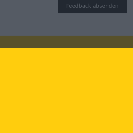
Feedback absenden
Besuchen Sie uns auf:
facebook
YouTube
Instagram
Langenscheidt
NUTZUNGSBEDINGUNGEN
DATENSCHUTZBESTIMMUNGEN