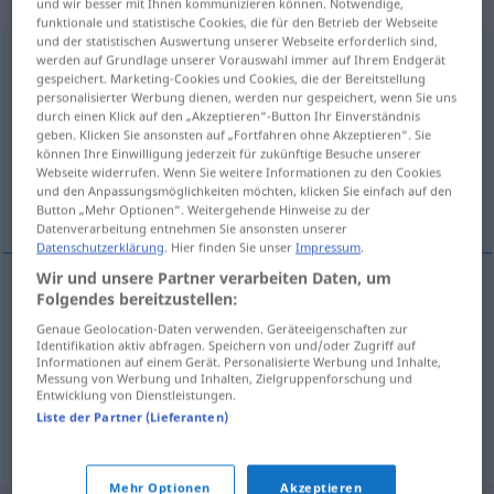
„Demokratiebekenntnis“
: Neutrum
und wir besser mit Ihnen kommunizieren können. Notwendige,
funktionale und statistische Cookies, die für den Betrieb der Webseite
und der statistischen Auswertung unserer Webseite erforderlich sind,
Demokratiebekenntnis
n
werden auf Grundlage unserer Vorauswahl immer auf Ihrem Endgerät
gespeichert. Marketing-Cookies und Cookies, die der Bereitstellung
personalisierter Werbung dienen, werden nur gespeichert, wenn Sie uns
Übersicht aller Übersetzungen
durch einen Klick auf den „Akzeptieren“-Button Ihr Einverständnis
(Für mehr Details die Übersetzung anklicken/antippen)
geben. Klicken Sie ansonsten auf „Fortfahren ohne Akzeptieren“. Sie
können Ihre Einwilligung jederzeit für zukünftige Besuche unserer
Webseite widerrufen. Wenn Sie weitere Informationen zu den Cookies
his declaration of belief in democracy is
und den Anpassungsmöglichkeiten möchten, klicken Sie einfach auf den
implausible
Button „Mehr Optionen“. Weitergehende Hinweise zu der
Datenverarbeitung entnehmen Sie ansonsten unserer
Datenschutzerklärung
. Hier finden Sie unser
Impressum
.
Wir und unsere Partner verarbeiten Daten, um
Beispiele
Folgendes bereitzustellen:
Genaue Geolocation-Daten verwenden. Geräteeigenschaften zur
sein
Demokratiebekenntnis ist
unglaubwürdig
Identifikation aktiv abfragen. Speichern von und/oder Zugriff auf
Informationen auf einem Gerät. Personalisierte Werbung und Inhalte,
his
declaration
of
belief
in
democracy
is
implausible
Messung von Werbung und Inhalten, Zielgruppenforschung und
Entwicklung von Dienstleistungen.
od
(
unconvincing)
Liste der Partner (Lieferanten)
Mehr Optionen
Akzeptieren