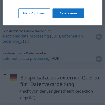
linguistic
data
processing
Mehr Optionen
Akzeptieren
digitale Datenverarbeitung
digital
data
processing
elektronische Datenverarbeitung
electronic
data
processing
(EDP),
information
technology
(IT)
automatisierte Datenverarbeitung
automatic
data
processing
(ADP)
Beispielsätze aus externen Quellen
für "Datenverarbeitung"
(nicht von der Langenscheidt Redaktion
geprüft)