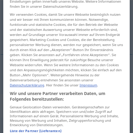
Einstellungen gelten innerhalb unseres Website. Weitere Informationen
finden Sie in unserer Datenschutzerklärung.
Datenverarbeitung
f
Wir verwenden Cookies, damit Sie unsere Webseite bestmöglich nutzen
und wir besser mit Ihnen kommunizieren können. Notwendige,
Übersicht aller Übersetzungen
funktionale und statistische Cookies, die für den Betrieb der Webseite
(Für mehr Details die Übersetzung anklicken/antippen)
und der statistischen Auswertung unserer Webseite erforderlich sind,
werden auf Grundlage unserer Vorauswahl immer auf Ihrem Endgerät
gespeichert. Marketing-Cookies und Cookies, die der Bereitstellung
data processing
personalisierter Werbung dienen, werden nur gespeichert, wenn Sie uns
durch einen Klick auf den „Akzeptieren“-Button Ihr Einverständnis
geben. Klicken Sie ansonsten auf „Fortfahren ohne Akzeptieren“. Sie
können Ihre Einwilligung jederzeit für zukünftige Besuche unserer
Webseite widerrufen. Wenn Sie weitere Informationen zu den Cookies
und den Anpassungsmöglichkeiten möchten, klicken Sie einfach auf den
data
processing
Datenverarbeitung
IT
Button „Mehr Optionen“. Weitergehende Hinweise zu der
Datenverarbeitung entnehmen Sie ansonsten unserer
Datenschutzerklärung
. Hier finden Sie unser
Impressum
.
Wir und unsere Partner verarbeiten Daten, um
Folgendes bereitzustellen:
Beispielsätze für
Genaue Geolocation-Daten verwenden. Geräteeigenschaften zur
"Datenverarbeitung"
Identifikation aktiv abfragen. Speichern von und/oder Zugriff auf
Informationen auf einem Gerät. Personalisierte Werbung und Inhalte,
Messung von Werbung und Inhalten, Zielgruppenforschung und
Entwicklung von Dienstleistungen.
linguistische Datenverarbeitung
Liste der Partner (Lieferanten)