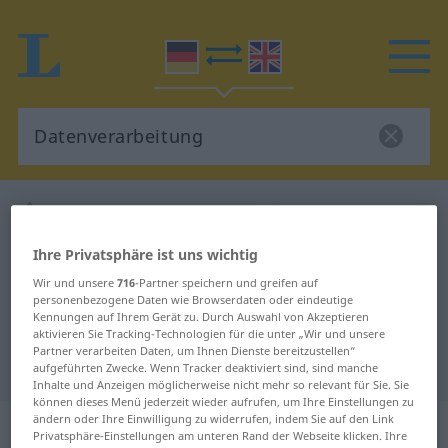
Deutsch-Englisch Wörterbuch
Datenverarbeitung
Deutsch-Englisch Übersetzung für
Ihre Privatsphäre ist uns wichtig
"Datenverarbeitung"
Wir und unsere
716
-Partner speichern und greifen auf
personenbezogene Daten wie Browserdaten oder eindeutige
Kennungen auf Ihrem Gerät zu. Durch Auswahl von Akzeptieren
"Datenverarbeitung" Englisch
aktivieren Sie Tracking-Technologien für die unter „Wir und unsere
Partner verarbeiten Daten, um Ihnen Dienste bereitzustellen“
Übersetzung
aufgeführten Zwecke. Wenn Tracker deaktiviert sind, sind manche
Inhalte und Anzeigen möglicherweise nicht mehr so relevant für Sie. Sie
können dieses Menü jederzeit wieder aufrufen, um Ihre Einstellungen zu
ändern oder Ihre Einwilligung zu widerrufen, indem Sie auf den Link
„Datenverarbeitung“
: Femininum
Privatsphäre-Einstellungen am unteren Rand der Webseite klicken. Ihre