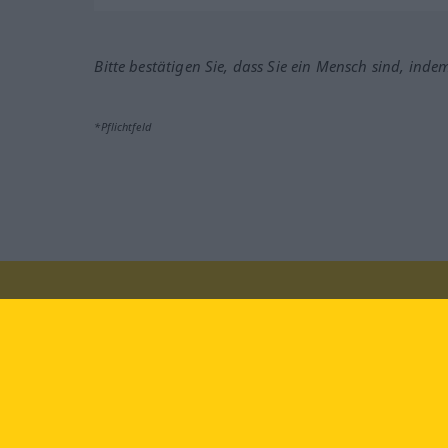
Bitte bestätigen Sie, dass Sie ein Mensch sind, inde
*Pflichtfeld
Besuchen Sie uns auf:
faceb