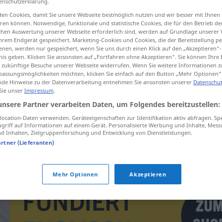
enschutzerklärung.
en Cookies, damit Sie unsere Webseite bestmöglich nutzen und wir besser mit Ihnen
en können. Notwendige, funktionale und statistische Cookies, die für den Betrieb d
ischen Auswertung unserer Webseite erforderlich sind, werden auf Grundlage unserer
hrem Endgerät gespeichert. Marketing-Cookies und Cookies, die der Bereitstellung per
tippen)
nen, werden nur gespeichert, wenn Sie uns durch einen Klick auf den „Akzeptieren“-
nis geben. Klicken Sie ansonsten auf „Fortfahren ohne Akzeptieren“. Sie können Ihre 
ür zukünftige Besuche unserer Webseite widerrufen. Wenn Sie weitere Informationen 
assungsmöglichkeiten möchten, klicken Sie einfach auf den Button „Mehr Optionen“
de Hinweise zu der Datenverarbeitung entnehmen Sie ansonsten unserer
Datenschut
 Sie unser
Impressum
.
unsere Partner verarbeiten Daten, um Folgendes bereitzustellen:
Bröckligkeit
Bröckeligkeit
ocation-Daten verwenden. Geräteeigenschaften zur Identifikation aktiv abfragen. Sp
griff auf Informationen auf einem Gerät. Personalisierte Werbung und Inhalte, Mes
 Inhalten, Zielgruppenforschung und Entwicklung von Dienstleistungen.
artner (Lieferanten)
Mehr Optionen
Akzeptieren