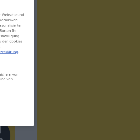
er Webseite und
 Vorauswahl
sonalisierter
Button Ihr
Einwilligung
zu den Cookies
.
zerklärung
.
eichern von
sung von