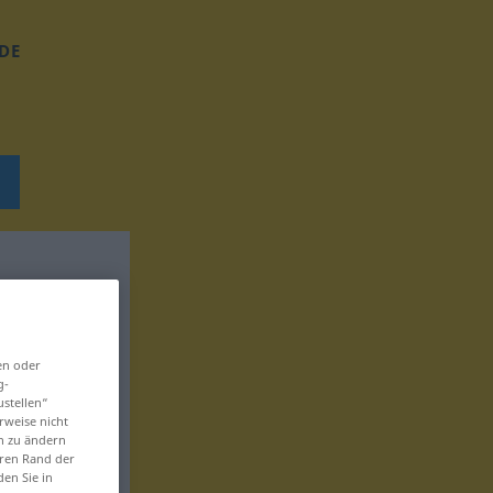
DE
en oder
g-
ustellen“
rweise nicht
en zu ändern
eren Rand der
den Sie in