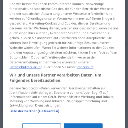
und wir besser mit Ihnen kommunizieren können. Notwendige,
funktionale und statistische Cookies, die für den Betrieb der Webseite
Übersicht aller Übersetzungen
und der statistischen Auswertung unserer Webseite erforderlich sind,
(Für mehr Details die Übersetzung anklicken/antippen)
werden auf Grundlage unserer Vorauswahl immer auf Ihrem Endgerät
gespeichert. Marketing-Cookies und Cookies, die der Bereitstellung
personalisierter Werbung dienen, werden nur gespeichert, wenn Sie uns
obstinate, stubborn, mulish, pigheaded
durch einen Klick auf den „Akzeptieren“-Button Ihr Einverständnis
geben. Klicken Sie ansonsten auf „Fortfahren ohne Akzeptieren“. Sie
können Ihre Einwilligung jederzeit für zukünftige Besuche unserer
Webseite widerrufen. Wenn Sie weitere Informationen zu den Cookies
und den Anpassungsmöglichkeiten möchten, klicken Sie einfach auf den
Button „Mehr Optionen“. Weitergehende Hinweise zu der
obstinate
bockbeinig
bockig
FIG
Datenverarbeitung entnehmen Sie ansonsten unserer
Datenschutzerklärung
. Hier finden Sie unser
Impressum
.
stubborn
bockbeinig
bockig
FIG
Wir und unsere Partner verarbeiten Daten, um
Folgendes bereitzustellen:
mulish
bockbeinig
bockig
FIG
Genaue Geolocation-Daten verwenden. Geräteeigenschaften zur
Identifikation aktiv abfragen. Speichern von und/oder Zugriff auf
Informationen auf einem Gerät. Personalisierte Werbung und Inhalte,
pigheaded
bockbeinig
bockig
FIG
Messung von Werbung und Inhalten, Zielgruppenforschung und
Entwicklung von Dienstleistungen.
Liste der Partner (Lieferanten)
Synonyme für "bockbeinig"