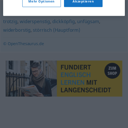
Mehr Optionen
Akzeptieren
bockig
,
dickschädelig
,
widersetzlich
,
unduldsam (geh.)
,
trotzig
,
widerspenstig
,
dickköpfig
,
unfügsam
,
widerborstig
,
störrisch (Hauptform)
© OpenThesaurus.de