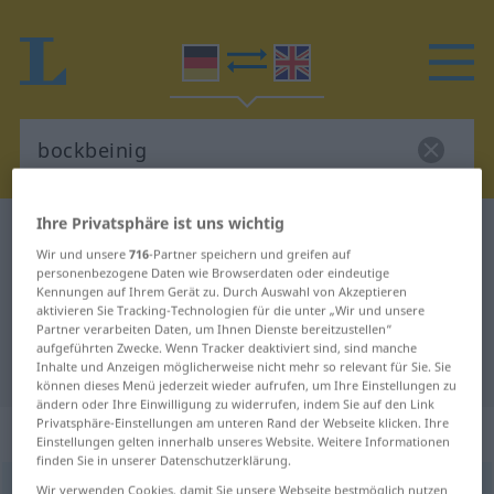
Ihre Privatsphäre ist uns wichtig
Deutsch-Englisch Wörterbuch
bockbeinig
Wir und unsere
716
-Partner speichern und greifen auf
Deutsch-Englisch Übersetzung für
personenbezogene Daten wie Browserdaten oder eindeutige
Kennungen auf Ihrem Gerät zu. Durch Auswahl von Akzeptieren
"bockbeinig"
aktivieren Sie Tracking-Technologien für die unter „Wir und unsere
Partner verarbeiten Daten, um Ihnen Dienste bereitzustellen“
aufgeführten Zwecke. Wenn Tracker deaktiviert sind, sind manche
"bockbeinig" Englisch Übersetzung
Inhalte und Anzeigen möglicherweise nicht mehr so relevant für Sie. Sie
können dieses Menü jederzeit wieder aufrufen, um Ihre Einstellungen zu
ändern oder Ihre Einwilligung zu widerrufen, indem Sie auf den Link
Privatsphäre-Einstellungen am unteren Rand der Webseite klicken. Ihre
„bockbeinig“
: Adjektiv
Einstellungen gelten innerhalb unseres Website. Weitere Informationen
finden Sie in unserer Datenschutzerklärung.
bockbeinig
Wir verwenden Cookies, damit Sie unsere Webseite bestmöglich nutzen
[-ˌbainɪç]
adj