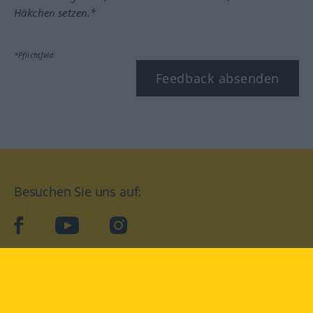
Häkchen setzen.*
*Pflichtfeld
Feedback absenden
Besuchen Sie uns auf:
facebook
YouTube
Instagram
Langenscheidt