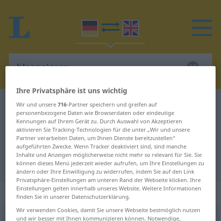
Ihre Privatsphäre ist uns wichtig
Deutsch-Englisch Wörterbuch
blasonieren
Wir und unsere
716
-Partner speichern und greifen auf
personenbezogene Daten wie Browserdaten oder eindeutige
Deutsch-Englisch Übersetzung für
Kennungen auf Ihrem Gerät zu. Durch Auswahl von Akzeptieren
aktivieren Sie Tracking-Technologien für die unter „Wir und unsere
"blasonieren"
Partner verarbeiten Daten, um Ihnen Dienste bereitzustellen“
aufgeführten Zwecke. Wenn Tracker deaktiviert sind, sind manche
Inhalte und Anzeigen möglicherweise nicht mehr so relevant für Sie. Sie
"blasonieren" Englisch Übersetzung
können dieses Menü jederzeit wieder aufrufen, um Ihre Einstellungen zu
ändern oder Ihre Einwilligung zu widerrufen, indem Sie auf den Link
Privatsphäre-Einstellungen am unteren Rand der Webseite klicken. Ihre
Einstellungen gelten innerhalb unseres Website. Weitere Informationen
„blasonieren“
: transitives Verb
finden Sie in unserer Datenschutzerklärung.
Wir verwenden Cookies, damit Sie unsere Webseite bestmöglich nutzen
und wir besser mit Ihnen kommunizieren können. Notwendige,
blasonieren
[-zoˈniːrən]
v/t
<
kein
ge-
;
h
>