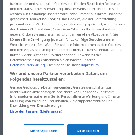
funktionale und statistische Cookies, die für den Betrieb der Webseite
und der statistischen Auswertung unserer Webseite erforderlich sind,
Übersicht aller Übersetzungen
werden auf Grundlage unserer Vorauswahl immer auf Ihrem Endgerät
(Für mehr Details die Übersetzung anklicken/antippen)
gespeichert. Marketing-Cookies und Cookies, die der Bereitstellung
personalisierter Werbung dienen, werden nur gespeichert, wenn Sie uns
durch einen Klick auf den „Akzeptieren“-Button Ihr Einverständnis
emblazon
geben. Klicken Sie ansonsten auf „Fortfahren ohne Akzeptieren“. Sie
können Ihre Einwilligung jederzeit für zukünftige Besuche unserer
Webseite widerrufen. Wenn Sie weitere Informationen zu den Cookies
und den Anpassungsmöglichkeiten möchten, klicken Sie einfach auf den
Button „Mehr Optionen“. Weitergehende Hinweise zu der
Datenverarbeitung entnehmen Sie ansonsten unserer
(em)blazon
blasonieren
Wappen
Datenschutzerklärung
. Hier finden Sie unser
Impressum
.
Wir und unsere Partner verarbeiten Daten, um
Folgendes bereitzustellen:
Genaue Geolocation-Daten verwenden. Geräteeigenschaften zur
Identifikation aktiv abfragen. Speichern von und/oder Zugriff auf
Informationen auf einem Gerät. Personalisierte Werbung und Inhalte,
Messung von Werbung und Inhalten, Zielgruppenforschung und
Entwicklung von Dienstleistungen.
Liste der Partner (Lieferanten)
Mehr Optionen
Akzeptieren