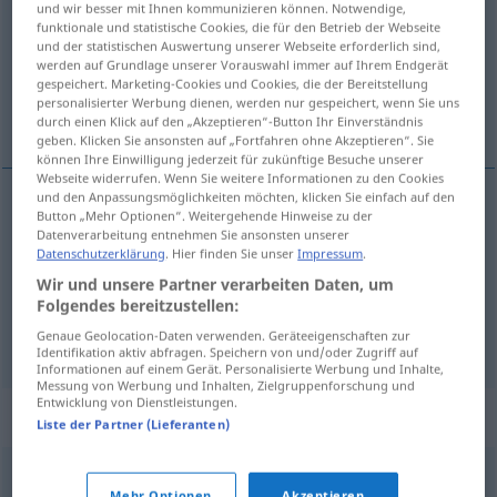
und wir besser mit Ihnen kommunizieren können. Notwendige,
funktionale und statistische Cookies, die für den Betrieb der Webseite
Übersicht aller Übersetzungen
und der statistischen Auswertung unserer Webseite erforderlich sind,
werden auf Grundlage unserer Vorauswahl immer auf Ihrem Endgerät
(Für mehr Details die Übersetzung anklicken/antippen)
gespeichert. Marketing-Cookies und Cookies, die der Bereitstellung
personalisierter Werbung dienen, werden nur gespeichert, wenn Sie uns
argumentative, argumental, demonstrative
durch einen Klick auf den „Akzeptieren“-Button Ihr Einverständnis
geben. Klicken Sie ansonsten auf „Fortfahren ohne Akzeptieren“. Sie
können Ihre Einwilligung jederzeit für zukünftige Besuche unserer
Webseite widerrufen. Wenn Sie weitere Informationen zu den Cookies
und den Anpassungsmöglichkeiten möchten, klicken Sie einfach auf den
Button „Mehr Optionen“. Weitergehende Hinweise zu der
argumentative
beweisend
begründend
PHIL
Datenverarbeitung entnehmen Sie ansonsten unserer
Datenschutzerklärung
. Hier finden Sie unser
Impressum
.
argumental
beweisend
begründend
Wir und unsere Partner verarbeiten Daten, um
PHIL
Folgendes bereitzustellen:
demonstrative
beweisend
darstellend
Genaue Geolocation-Daten verwenden. Geräteeigenschaften zur
PHIL
Identifikation aktiv abfragen. Speichern von und/oder Zugriff auf
Informationen auf einem Gerät. Personalisierte Werbung und Inhalte,
Messung von Werbung und Inhalten, Zielgruppenforschung und
Entwicklung von Dienstleistungen.
Synonyme für "beweisend"
Liste der Partner (Lieferanten)
logisch
,
begründend
,
diskursiv
Mehr Optionen
Akzeptieren