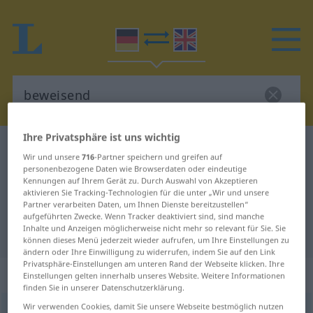
Ihre Privatsphäre ist uns wichtig
Deutsch-Englisch Wörterbuch
beweisend
Wir und unsere
716
-Partner speichern und greifen auf
Deutsch-Englisch Übersetzung für
personenbezogene Daten wie Browserdaten oder eindeutige
Kennungen auf Ihrem Gerät zu. Durch Auswahl von Akzeptieren
"beweisend"
aktivieren Sie Tracking-Technologien für die unter „Wir und unsere
Partner verarbeiten Daten, um Ihnen Dienste bereitzustellen“
aufgeführten Zwecke. Wenn Tracker deaktiviert sind, sind manche
Inhalte und Anzeigen möglicherweise nicht mehr so relevant für Sie. Sie
"beweisend" Englisch Übersetzung
können dieses Menü jederzeit wieder aufrufen, um Ihre Einstellungen zu
ändern oder Ihre Einwilligung zu widerrufen, indem Sie auf den Link
Privatsphäre-Einstellungen am unteren Rand der Webseite klicken. Ihre
„beweisend“
: Adjektiv
Einstellungen gelten innerhalb unseres Website. Weitere Informationen
finden Sie in unserer Datenschutzerklärung.
Wir verwenden Cookies, damit Sie unsere Webseite bestmöglich nutzen
beweisend
adj