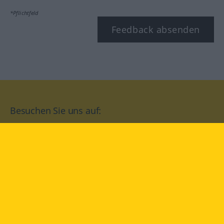
*Pflichtfeld
Feedback absenden
Besuchen Sie uns auf:
facebook
YouTube
Instagram
Langenscheidt