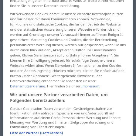
Einstellungen gelten innerhalb unseres Website. Weitere Informationen
finden Sie in unserer Datenschutzerklärung.
Übersicht aller Übersetzungen
Wir verwenden Cookies, damit Sie unsere Webseite bestmöglich nutzen
(Für mehr Details die Übersetzung anklicken/antippen)
und wir besser mit Ihnen kommunizieren können. Notwendige,
funktionale und statistische Cookies, die für den Betrieb der Webseite
und der statistischen Auswertung unserer Webseite erforderlich sind,
splash, spatter
spray
werden auf Grundlage unserer Vorauswahl immer auf Ihrem Endgerät
gespeichert. Marketing-Cookies und Cookies, die der Bereitstellung
personalisierter Werbung dienen, werden nur gespeichert, wenn Sie uns
durch einen Klick auf den „Akzeptieren“-Button Ihr Einverständnis
geben. Klicken Sie ansonsten auf „Fortfahren ohne Akzeptieren“. Sie
können Ihre Einwilligung jederzeit für zukünftige Besuche unserer
splash
,
spatter
(
mit
with
)
bespritzen
Webseite widerrufen. Wenn Sie weitere Informationen zu den Cookies
und den Anpassungsmöglichkeiten möchten, klicken Sie einfach auf den
Button „Mehr Optionen“. Weitergehende Hinweise zu der
Datenverarbeitung entnehmen Sie ansonsten unserer
spray
(
mit
with
)
bespritzen
Pflanzen etc
Datenschutzerklärung
. Hier finden Sie unser
Impressum
.
Wir und unsere Partner verarbeiten Daten, um
Folgendes bereitzustellen:
„bespritzen“
: reflexives Verb
Genaue Geolocation-Daten verwenden. Geräteeigenschaften zur
Identifikation aktiv abfragen. Speichern von und/oder Zugriff auf
Informationen auf einem Gerät. Personalisierte Werbung und Inhalte,
bespritzen
Messung von Werbung und Inhalten, Zielgruppenforschung und
v/r
Entwicklung von Dienstleistungen.
Liste der Partner (Lieferanten)
Übersicht aller Übersetzungen