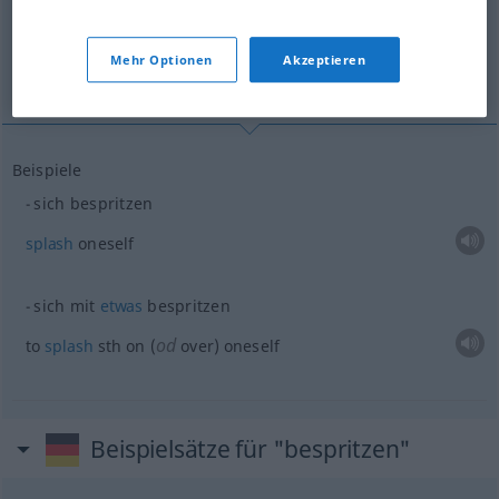
(Für mehr Details die Übersetzung anklicken/antippen)
Mehr Optionen
Akzeptieren
splash oneself...
Beispiele
sich bespritzen
splash
oneself
sich mit
etwas
bespritzen
od
to
splash
sth
on (
over) oneself
Beispielsätze für "bespritzen"