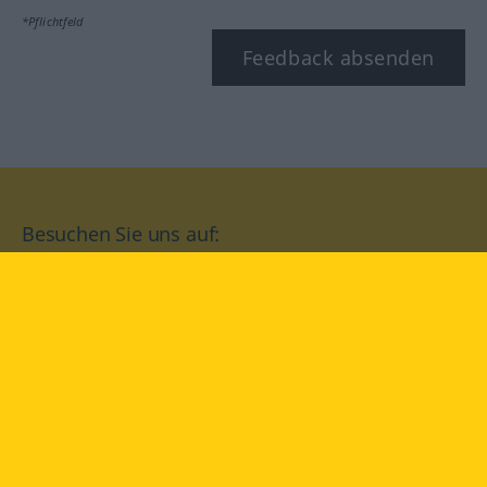
*Pflichtfeld
Feedback absenden
Besuchen Sie uns auf:
facebook
YouTube
Instagram
Langenscheidt
NUTZUNGSBEDINGUNGEN