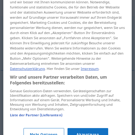
„Beschlagnahmeverfügung“
:
und wir besser mit Ihnen kommunizieren können. Notwendige,
Femininum
funktionale und statistische Cookies, die für den Betrieb der Webseite
und der statistischen Auswertung unserer Webseite erforderlich sind,
werden auf Grundlage unserer Vorauswahl immer auf Ihrem Endgerät
gespeichert. Marketing-Cookies und Cookies, die der Bereitstellung
Beschlagnahmeverfügung
f
personalisierter Werbung dienen, werden nur gespeichert, wenn Sie uns
durch einen Klick auf den „Akzeptieren“-Button Ihr Einverständnis
Übersicht aller Übersetzungen
geben. Klicken Sie ansonsten auf „Fortfahren ohne Akzeptieren“. Sie
(Für mehr Details die Übersetzung anklicken/antippen)
können Ihre Einwilligung jederzeit für zukünftige Besuche unserer
Webseite widerrufen. Wenn Sie weitere Informationen zu den Cookies
und den Anpassungsmöglichkeiten möchten, klicken Sie einfach auf den
requisitioning order
charging order
Button „Mehr Optionen“. Weitergehende Hinweise zu der
Datenverarbeitung entnehmen Sie ansonsten unserer
Datenschutzerklärung
. Hier finden Sie unser
Impressum
.
Wir und unsere Partner verarbeiten Daten, um
Folgendes bereitzustellen:
charging
(
od
confiscation
,
distraint
, distress)
Genaue Geolocation-Daten verwenden. Geräteeigenschaften zur
Identifikation aktiv abfragen. Speichern von und/oder Zugriff auf
order
Beschlagnahmeverfügung
JUR
Informationen auf einem Gerät. Personalisierte Werbung und Inhalte,
Messung von Werbung und Inhalten, Zielgruppenforschung und
Entwicklung von Dienstleistungen.
Liste der Partner (Lieferanten)
requisitioning
order
Beschlagnahmeverfügung
Mehr Optionen
Akzeptieren