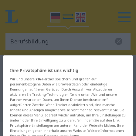
Deutsch-Englisch Wörterbuch
Berufsbildung
Ihre Privatsphäre ist uns wichtig
Deutsch-Englisch Übersetzung für
Wir und unsere
716
-Partner speichern und greifen auf
"Berufsbildung"
personenbezogene Daten wie Browserdaten oder eindeutige
Kennungen auf Ihrem Gerät zu. Durch Auswahl von Akzeptieren
aktivieren Sie Tracking-Technologien für die unter „Wir und unsere
Partner verarbeiten Daten, um Ihnen Dienste bereitzustellen“
"Berufsbildung" Englisch
aufgeführten Zwecke. Wenn Tracker deaktiviert sind, sind manche
Inhalte und Anzeigen möglicherweise nicht mehr so relevant für Sie. Sie
Übersetzung
können dieses Menü jederzeit wieder aufrufen, um Ihre Einstellungen zu
ändern oder Ihre Einwilligung zu widerrufen, indem Sie auf den Link
Privatsphäre-Einstellungen am unteren Rand der Webseite klicken. Ihre
„Berufsbildung“
: Femininum
Einstellungen gelten innerhalb unseres Website. Weitere Informationen
finden Sie in unserer Datenschutzerklärung.