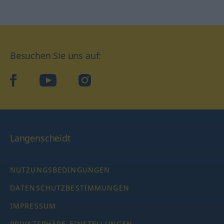
Besuchen Sie uns auf:
facebook
YouTube
Instagram
Langenscheidt
NUTZUNGSBEDINGUNGEN
DATENSCHUTZBESTIMMUNGEN
IMPRESSUM
PRIVATSPHÄRE-EINSTELLUNGEN