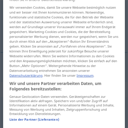
Wir verwenden Cookies, damit Sie unsere Webseite bestmöglich nutzen
Berufsbildung
f
und wir besser mit Ihnen kommunizieren können. Notwendige,
funktionale und statistische Cookies, die für den Betrieb der Webseite
Übersicht aller Übersetzungen
und der statistischen Auswertung unserer Webseite erforderlich sind,
(Für mehr Details die Übersetzung anklicken/antippen)
werden auf Grundlage unserer Vorauswahl immer auf Ihrem Endgerät
gespeichert. Marketing-Cookies und Cookies, die der Bereitstellung
personalisierter Werbung dienen, werden nur gespeichert, wenn Sie uns
vocational training
durch einen Klick auf den „Akzeptieren“-Button Ihr Einverständnis
geben. Klicken Sie ansonsten auf „Fortfahren ohne Akzeptieren“. Sie
können Ihre Einwilligung jederzeit für zukünftige Besuche unserer
Webseite widerrufen. Wenn Sie weitere Informationen zu den Cookies
und den Anpassungsmöglichkeiten möchten, klicken Sie einfach auf den
Button „Mehr Optionen“. Weitergehende Hinweise zu der
vocational
training
Berufsbildung
Datenverarbeitung entnehmen Sie ansonsten unserer
Datenschutzerklärung
. Hier finden Sie unser
Impressum
.
Wir und unsere Partner verarbeiten Daten, um
Beispielsätze für "Berufsbildung"
Folgendes bereitzustellen:
Genaue Geolocation-Daten verwenden. Geräteeigenschaften zur
Identifikation aktiv abfragen. Speichern von und/oder Zugriff auf
Informationen auf einem Gerät. Personalisierte Werbung und Inhalte,
Europäische
Stiftung
für Berufsbildung
Messung von Werbung und Inhalten, Zielgruppenforschung und
European
Training Foundation
Entwicklung von Dienstleistungen.
Liste der Partner (Lieferanten)