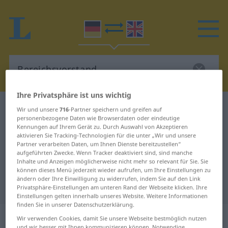
Ihre Privatsphäre ist uns wichtig
Deutsch-Englisch Wörterbuch
Bereichsvorstand
Wir und unsere
716
-Partner speichern und greifen auf
personenbezogene Daten wie Browserdaten oder eindeutige
Deutsch-Englisch Übersetzung für
Kennungen auf Ihrem Gerät zu. Durch Auswahl von Akzeptieren
aktivieren Sie Tracking-Technologien für die unter „Wir und unsere
"Bereichsvorstand"
Partner verarbeiten Daten, um Ihnen Dienste bereitzustellen“
aufgeführten Zwecke. Wenn Tracker deaktiviert sind, sind manche
Inhalte und Anzeigen möglicherweise nicht mehr so relevant für Sie. Sie
"Bereichsvorstand" Englisch
können dieses Menü jederzeit wieder aufrufen, um Ihre Einstellungen zu
ändern oder Ihre Einwilligung zu widerrufen, indem Sie auf den Link
Übersetzung
Privatsphäre-Einstellungen am unteren Rand der Webseite klicken. Ihre
Einstellungen gelten innerhalb unseres Website. Weitere Informationen
finden Sie in unserer Datenschutzerklärung.
„Bereichsvorstand“
: Maskulinum
Wir verwenden Cookies, damit Sie unsere Webseite bestmöglich nutzen
und wir besser mit Ihnen kommunizieren können. Notwendige,