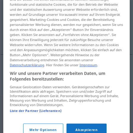
funktionale und statistische Cookies, die für den Betrieb der Webseite
Bereichsvorstand
m
und der statistischen Auswertung unserer Webseite erforderlich sind,
werden auf Grundlage unserer Vorauswahl immer auf Ihrem Endgerät
gespeichert. Marketing-Cookies und Cookies, die der Bereitstellung
Übersicht aller Übersetzungen
personalisierter Werbung dienen, werden nur gespeichert, wenn Sie uns
(Für mehr Details die Übersetzung anklicken/antippen)
durch einen Klick auf den „Akzeptieren“-Button Ihr Einverständnis
geben. Klicken Sie ansonsten auf „Fortfahren ohne Akzeptieren“. Sie
können Ihre Einwilligung jederzeit für zukünftige Besuche unserer
divisional board of management
Webseite widerrufen. Wenn Sie weitere Informationen zu den Cookies
und den Anpassungsmöglichkeiten möchten, klicken Sie einfach auf den
Button „Mehr Optionen“. Weitergehende Hinweise zu der
Datenverarbeitung entnehmen Sie ansonsten unserer
Datenschutzerklärung
. Hier finden Sie unser
Impressum
.
divisional
board
of
management
Wir und unsere Partner verarbeiten Daten, um
Folgendes bereitzustellen:
Bereichsvorstand
im Management
Genaue Geolocation-Daten verwenden. Geräteeigenschaften zur
Identifikation aktiv abfragen. Speichern von und/oder Zugriff auf
Informationen auf einem Gerät. Personalisierte Werbung und Inhalte,
Messung von Werbung und Inhalten, Zielgruppenforschung und
Entwicklung von Dienstleistungen.
Liste der Partner (Lieferanten)
Mehr Optionen
Akzeptieren