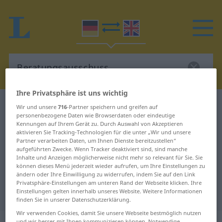
Ihre Privatsphäre ist uns wichtig
Deutsch-Englisch Wörterbuch
Wir und unsere
716
-Partner speichern und greifen auf
personenbezogene Daten wie Browserdaten oder eindeutige
Beratungsausschuss
Kennungen auf Ihrem Gerät zu. Durch Auswahl von Akzeptieren
Deutsch-Englisch Übersetzung für
aktivieren Sie Tracking-Technologien für die unter „Wir und unsere
Partner verarbeiten Daten, um Ihnen Dienste bereitzustellen“
"Beratungsausschuss"
aufgeführten Zwecke. Wenn Tracker deaktiviert sind, sind manche
Inhalte und Anzeigen möglicherweise nicht mehr so relevant für Sie. Sie
können dieses Menü jederzeit wieder aufrufen, um Ihre Einstellungen zu
ändern oder Ihre Einwilligung zu widerrufen, indem Sie auf den Link
"Beratungsausschuss" Englisch
Privatsphäre-Einstellungen am unteren Rand der Webseite klicken. Ihre
Übersetzung
Einstellungen gelten innerhalb unseres Website. Weitere Informationen
finden Sie in unserer Datenschutzerklärung.
Wir verwenden Cookies, damit Sie unsere Webseite bestmöglich nutzen
und wir besser mit Ihnen kommunizieren können. Notwendige,