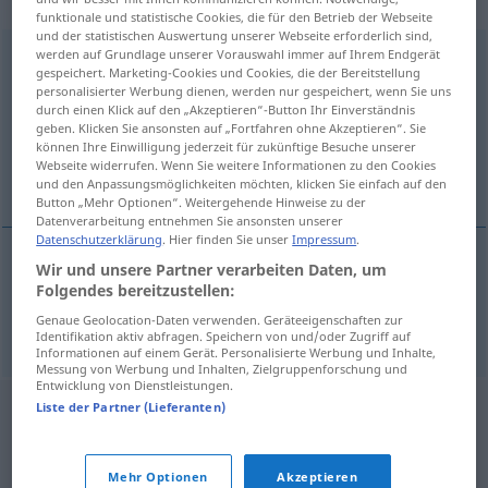
„Beratungsausschuss“
funktionale und statistische Cookies, die für den Betrieb der Webseite
und der statistischen Auswertung unserer Webseite erforderlich sind,
werden auf Grundlage unserer Vorauswahl immer auf Ihrem Endgerät
Beratungsausschuss
,
Beratungsausschuß
m
AR
gespeichert. Marketing-Cookies und Cookies, die der Bereitstellung
personalisierter Werbung dienen, werden nur gespeichert, wenn Sie uns
Übersicht aller Übersetzungen
durch einen Klick auf den „Akzeptieren“-Button Ihr Einverständnis
(Für mehr Details die Übersetzung anklicken/antippen)
geben. Klicken Sie ansonsten auf „Fortfahren ohne Akzeptieren“. Sie
können Ihre Einwilligung jederzeit für zukünftige Besuche unserer
Webseite widerrufen. Wenn Sie weitere Informationen zu den Cookies
advisory board
und den Anpassungsmöglichkeiten möchten, klicken Sie einfach auf den
Button „Mehr Optionen“. Weitergehende Hinweise zu der
Datenverarbeitung entnehmen Sie ansonsten unserer
Datenschutzerklärung
. Hier finden Sie unser
Impressum
.
Wir und unsere Partner verarbeiten Daten, um
advisory
board
(
od
committee)
Folgendes bereitzustellen:
Genaue Geolocation-Daten verwenden. Geräteeigenschaften zur
Beratungsausschuss
POL
Identifikation aktiv abfragen. Speichern von und/oder Zugriff auf
Informationen auf einem Gerät. Personalisierte Werbung und Inhalte,
Messung von Werbung und Inhalten, Zielgruppenforschung und
Entwicklung von Dienstleistungen.
Liste der Partner (Lieferanten)
Mehr Optionen
Akzeptieren