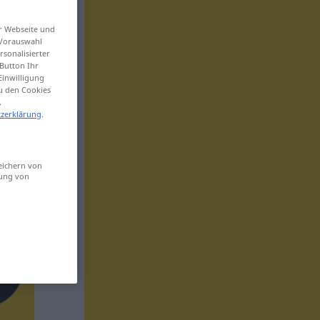
er Webseite und
 Vorauswahl
sonalisierter
Button Ihr
Einwilligung
zu den Cookies
.
zerklärung
.
eichern von
sung von