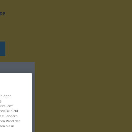
DE
en oder
g-
ustellen“
rweise nicht
en zu ändern
eren Rand der
den Sie in