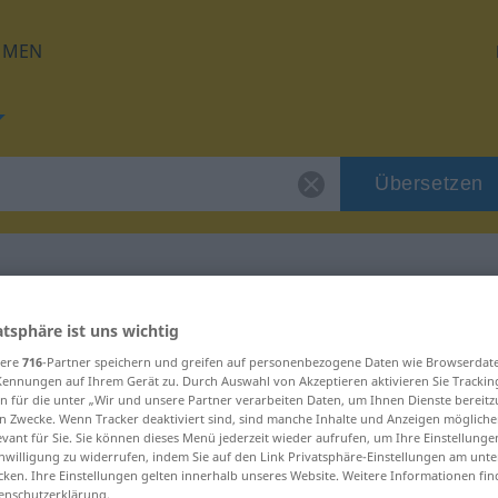
HMEN
Übersetzen
für "Benefiziar"
atsphäre ist uns wichtig
sere
716
-Partner speichern und greifen auf personenbezogene Daten wie Browserdat
Kennungen auf Ihrem Gerät zu. Durch Auswahl von Akzeptieren aktivieren Sie Trackin
ung
n für die unter „Wir und unsere Partner verarbeiten Daten, um Ihnen Dienste bereitz
n Zwecke. Wenn Tracker deaktiviert sind, sind manche Inhalte und Anzeigen mögliche
evant für Sie. Sie können dieses Menü jederzeit wieder aufrufen, um Ihre Einstellung
inwilligung zu widerrufen, indem Sie auf den Link Privatsphäre-Einstellungen am unt
cken. Ihre Einstellungen gelten innerhalb unseres Website. Weitere Informationen fin
enschutzerklärung.