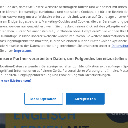
nefiziare
>
Benefiziat
[-ˈtsɪ̆aːt]
m
<
Benefiziaten
;
Benefiziaten
>
en Cookies, damit Sie unsere Webseite bestmöglich nutzen und wir besser mit Ihnen
en können. Notwendige, funktionale und statistische Cookies, die für den Betrieb d
ischen Auswertung unserer Webseite erforderlich sind, werden auf Grundlage unserer
hrem Endgerät gespeichert. Marketing-Cookies und Cookies, die der Bereitstellung per
tippen)
nen, werden nur gespeichert, wenn Sie uns durch einen Klick auf den „Akzeptieren“-
nis geben. Klicken Sie ansonsten auf „Fortfahren ohne Akzeptieren“. Sie können Ihre 
ür zukünftige Besuche unserer Webseite widerrufen. Wenn Sie weitere Informationen 
assungsmöglichkeiten möchten, klicken Sie einfach auf den Button „Mehr Optionen“
de Hinweise zu der Datenverarbeitung entnehmen Sie ansonsten unserer
Datenschut
 Sie unser
Impressum
.
unsere Partner verarbeiten Daten, um Folgendes bereitzustellen:
Benefiziar
REL
ocation-Daten verwenden. Geräteeigenschaften zur Identifikation aktiv abfragen. Sp
griff auf Informationen auf einem Gerät. Personalisierte Werbung und Inhalte, Mes
 Inhalten, Zielgruppenforschung und Entwicklung von Dienstleistungen.
artner (Lieferanten)
Mehr Optionen
Akzeptieren