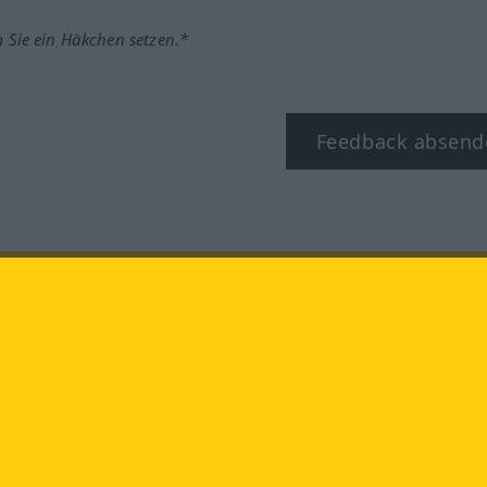
m Sie ein Häkchen setzen.*
Feedback absend
ook
YouTube
Instagram