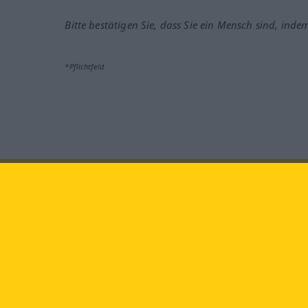
Bitte bestätigen Sie, dass Sie ein Mensch sind, inde
*Pflichtfeld
Besuchen Sie uns auf:
faceb
Langenscheidt