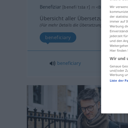
Benefiziar
[benefiˈtsɪ̆aːr]
m
<
Benefiziars
;
Be
Wir verwend
kommunizier
der statist
Übersicht aller Übersetzungen
immer auf I
(Für mehr Details die Übersetzung anklicken/an
Werbung die
Einverständ
jederzeit f
beneficiary
und den Anp
Weitergehen
Hier finden
Wir und 
beneficiary
Genaue Geol
und/oder Zu
Werbung und
Liste der P