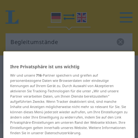
Deutsch-Englisch Wörterbuch
Begleitumstände
Ihre Privatsphäre ist uns wichtig
Deutsch-Englisch Übersetzung für
Wir und unsere
716
-Partner speichern und greifen auf
personenbezogene Daten wie Browserdaten oder eindeutige
"Begleitumstände"
Kennungen auf Ihrem Gerät zu. Durch Auswahl von Akzeptieren
aktivieren Sie Tracking-Technologien für die unter „Wir und unsere
Partner verarbeiten Daten, um Ihnen Dienste bereitzustellen“
aufgeführten Zwecke. Wenn Tracker deaktiviert sind, sind manche
"Begleitumstände" Englisch
Inhalte und Anzeigen möglicherweise nicht mehr so relevant für Sie. Sie
Übersetzung
können dieses Menü jederzeit wieder aufrufen, um Ihre Einstellungen zu
ändern oder Ihre Einwilligung zu widerrufen, indem Sie auf den Link
Privatsphäre-Einstellungen am unteren Rand der Webseite klicken. Ihre
Einstellungen gelten innerhalb unseres Website. Weitere Informationen
„Begleitumstände“
: Plural
finden Sie in unserer Datenschutzerklärung.