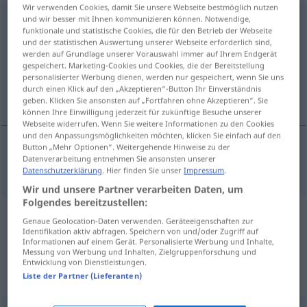
Wir verwenden Cookies, damit Sie unsere Webseite bestmöglich nutzen
Begleitumstände
und wir besser mit Ihnen kommunizieren können. Notwendige,
pl
funktionale und statistische Cookies, die für den Betrieb der Webseite
und der statistischen Auswertung unserer Webseite erforderlich sind,
Übersicht aller Übersetzungen
werden auf Grundlage unserer Vorauswahl immer auf Ihrem Endgerät
(Für mehr Details die Übersetzung anklicken/antippen)
gespeichert. Marketing-Cookies und Cookies, die der Bereitstellung
personalisierter Werbung dienen, werden nur gespeichert, wenn Sie uns
durch einen Klick auf den „Akzeptieren“-Button Ihr Einverständnis
attendant circumstances
geben. Klicken Sie ansonsten auf „Fortfahren ohne Akzeptieren“. Sie
können Ihre Einwilligung jederzeit für zukünftige Besuche unserer
Webseite widerrufen. Wenn Sie weitere Informationen zu den Cookies
und den Anpassungsmöglichkeiten möchten, klicken Sie einfach auf den
Button „Mehr Optionen“. Weitergehende Hinweise zu der
Datenverarbeitung entnehmen Sie ansonsten unserer
attendant
circumstances
pl
Begleitumstände
Datenschutzerklärung
. Hier finden Sie unser
Impressum
.
Wir und unsere Partner verarbeiten Daten, um
Folgendes bereitzustellen:
Beispielsätze aus externen Quellen
Genaue Geolocation-Daten verwenden. Geräteeigenschaften zur
Identifikation aktiv abfragen. Speichern von und/oder Zugriff auf
für "Begleitumstände"
Informationen auf einem Gerät. Personalisierte Werbung und Inhalte,
Messung von Werbung und Inhalten, Zielgruppenforschung und
(nicht von der Langenscheidt Redaktion
Entwicklung von Dienstleistungen.
Liste der Partner (Lieferanten)
geprüft)