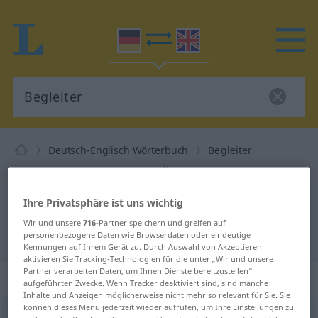
Deutsch-Englisch Wörterbuch
Begleiter
Deutsch-Englisch Übersetzung für
"Begleiter"
Ihre Privatsphäre ist uns wichtig
Wir und unsere
716
-Partner speichern und greifen auf
"Begleiter" Englisch Übersetzung
personenbezogene Daten wie Browserdaten oder eindeutige
Kennungen auf Ihrem Gerät zu. Durch Auswahl von Akzeptieren
aktivieren Sie Tracking-Technologien für die unter „Wir und unsere
Partner verarbeiten Daten, um Ihnen Dienste bereitzustellen“
„Begleiter“
: Maskulinum
aufgeführten Zwecke. Wenn Tracker deaktiviert sind, sind manche
Inhalte und Anzeigen möglicherweise nicht mehr so relevant für Sie. Sie
können dieses Menü jederzeit wieder aufrufen, um Ihre Einstellungen zu
Begleiter
m
<
Begleiters
;
Begleiter
>