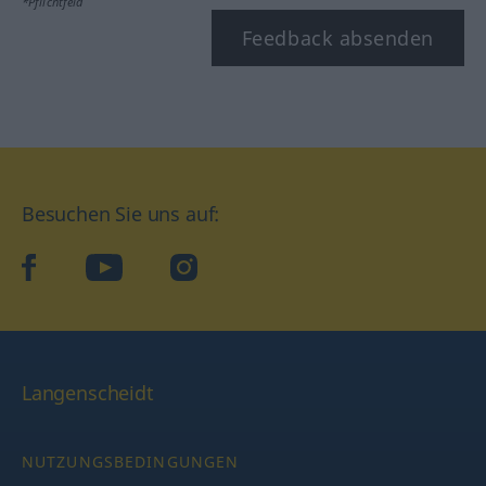
*Pflichtfeld
Feedback absenden
Besuchen Sie uns auf:
facebook
YouTube
Instagram
Langenscheidt
NUTZUNGSBEDINGUNGEN