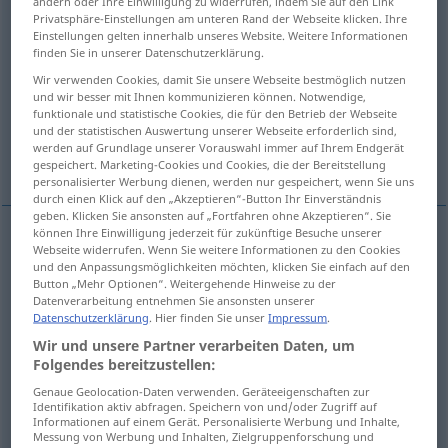
ändern oder Ihre Einwilligung zu widerrufen, indem Sie auf den Link
Privatsphäre-Einstellungen am unteren Rand der Webseite klicken. Ihre
Übersicht aller Übersetzungen
Einstellungen gelten innerhalb unseres Website. Weitere Informationen
finden Sie in unserer Datenschutzerklärung.
(Für mehr Details die Übersetzung anklicken/antippen)
Wir verwenden Cookies, damit Sie unsere Webseite bestmöglich nutzen
und wir besser mit Ihnen kommunizieren können. Notwendige,
companion
attendant
escort
funktionale und statistische Cookies, die für den Betrieb der Webseite
und der statistischen Auswertung unserer Webseite erforderlich sind,
werden auf Grundlage unserer Vorauswahl immer auf Ihrem Endgerät
accompanist
gespeichert. Marketing-Cookies und Cookies, die der Bereitstellung
personalisierter Werbung dienen, werden nur gespeichert, wenn Sie uns
durch einen Klick auf den „Akzeptieren“-Button Ihr Einverständnis
geben. Klicken Sie ansonsten auf „Fortfahren ohne Akzeptieren“. Sie
können Ihre Einwilligung jederzeit für zukünftige Besuche unserer
Webseite widerrufen. Wenn Sie weitere Informationen zu den Cookies
companion
Begleiter
Gefährte
und den Anpassungsmöglichkeiten möchten, klicken Sie einfach auf den
Button „Mehr Optionen“. Weitergehende Hinweise zu der
Datenverarbeitung entnehmen Sie ansonsten unserer
Datenschutzerklärung
. Hier finden Sie unser
Impressum
.
Wir und unsere Partner verarbeiten Daten, um
attendant
Begleiter
als Gefolge
Folgendes bereitzustellen:
Genaue Geolocation-Daten verwenden. Geräteeigenschaften zur
Identifikation aktiv abfragen. Speichern von und/oder Zugriff auf
Informationen auf einem Gerät. Personalisierte Werbung und Inhalte,
Messung von Werbung und Inhalten, Zielgruppenforschung und