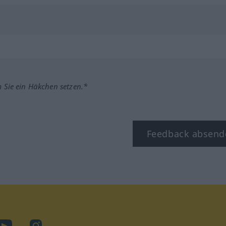
m Sie ein Häkchen setzen.*
Feedback absend
ook
YouTube
Instagram