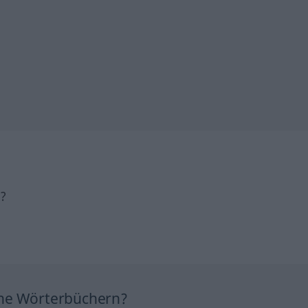
h?
ine Wörterbüchern?