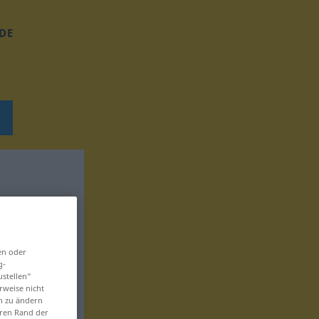
DE
en oder
g-
ustellen“
rweise nicht
en zu ändern
eren Rand der