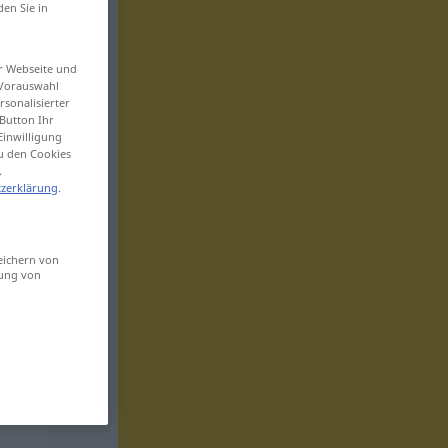
den Sie in
er Webseite und
 Vorauswahl
sonalisierter
Button Ihr
Einwilligung
zu den Cookies
.
zerklärung
.
eichern von
sung von