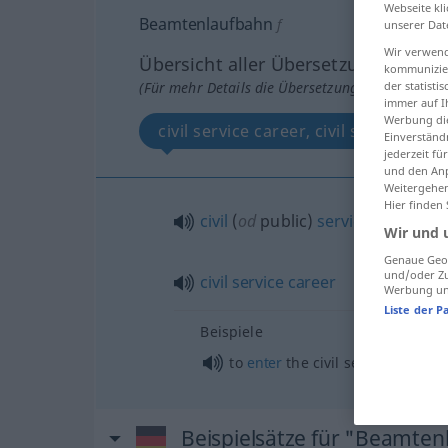
Webseite kli
Beamtenlaufbahn
f
unserer Dat
Wir verwend
Übersicht aller Übersetzungen
kommunizier
der statist
(Für mehr Details die Übersetzung anklicken/an
immer auf I
Werbung die
civil service career, civil service
Einverständ
jederzeit f
und den Anp
Weitergehen
Hier finden
civil
(
od
public)
service
Wir und 
Genaue Geol
und/oder Zu
civil
service
career
Werbung und
Liste der P
Beispiele
to
enter
the civil service
Beispielsätze für "Beamte