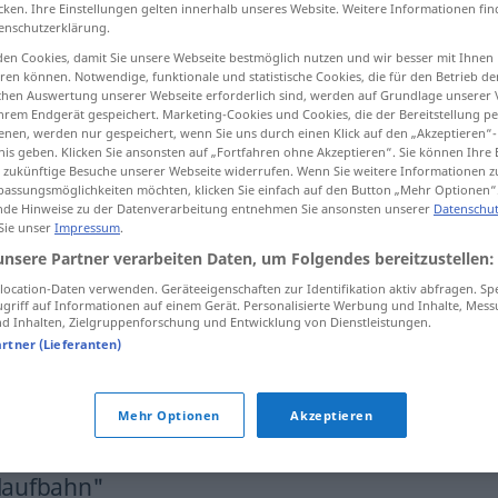
cken. Ihre Einstellungen gelten innerhalb unseres Website. Weitere Informationen fin
enschutzerklärung.
en Cookies, damit Sie unsere Webseite bestmöglich nutzen und wir besser mit Ihnen
en können. Notwendige, funktionale und statistische Cookies, die für den Betrieb d
ischen Auswertung unserer Webseite erforderlich sind, werden auf Grundlage unserer
tippen)
hrem Endgerät gespeichert. Marketing-Cookies und Cookies, die der Bereitstellung per
nen, werden nur gespeichert, wenn Sie uns durch einen Klick auf den „Akzeptieren“-
nis geben. Klicken Sie ansonsten auf „Fortfahren ohne Akzeptieren“. Sie können Ihre 
ür zukünftige Besuche unserer Webseite widerrufen. Wenn Sie weitere Informationen 
assungsmöglichkeiten möchten, klicken Sie einfach auf den Button „Mehr Optionen“
de Hinweise zu der Datenverarbeitung entnehmen Sie ansonsten unserer
Datenschut
 Sie unser
Impressum
.
Beamtenlaufbahn
unsere Partner verarbeiten Daten, um Folgendes bereitzustellen:
ocation-Daten verwenden. Geräteeigenschaften zur Identifikation aktiv abfragen. Sp
griff auf Informationen auf einem Gerät. Personalisierte Werbung und Inhalte, Mes
Beamtenlaufbahn
im weiteren Sinn
 Inhalten, Zielgruppenforschung und Entwicklung von Dienstleistungen.
artner (Lieferanten)
die Beamtenlaufbahn
einschlagen
Mehr Optionen
Akzeptieren
nlaufbahn"