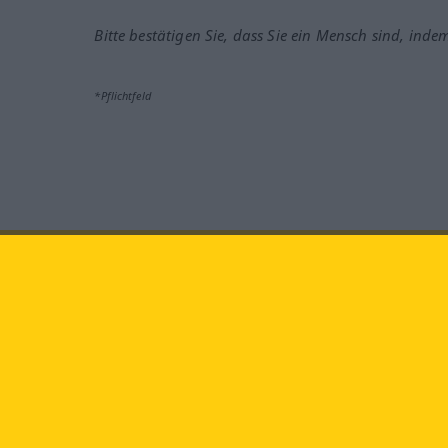
Bitte bestätigen Sie, dass Sie ein Mensch sind, inde
*Pflichtfeld
Besuchen Sie uns auf:
faceb
Langenscheidt