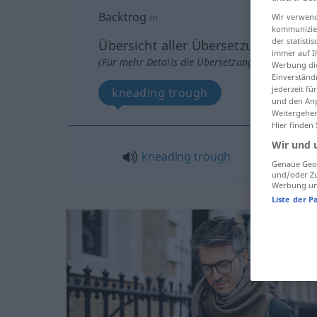
Backtrog
m
Wir verwend
kommunizier
der statist
Übersicht aller Übersetzungen
immer auf I
(Für mehr Details die Übersetzung anklicken/an
Werbung die
Einverständ
jederzeit f
kneading trough
und den Anp
Weitergehen
Hier finden
Wir und 
kneading
trough
Genaue Geol
und/oder Zu
Werbung und
Liste der P