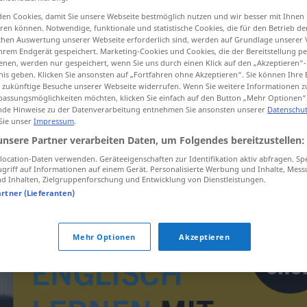
en Cookies, damit Sie unsere Webseite bestmöglich nutzen und wir besser mit Ihnen
en können. Notwendige, funktionale und statistische Cookies, die für den Betrieb d
ischen Auswertung unserer Webseite erforderlich sind, werden auf Grundlage unserer
hrem Endgerät gespeichert. Marketing-Cookies und Cookies, die der Bereitstellung per
tippen)
nen, werden nur gespeichert, wenn Sie uns durch einen Klick auf den „Akzeptieren“-
nis geben. Klicken Sie ansonsten auf „Fortfahren ohne Akzeptieren“. Sie können Ihre 
ür zukünftige Besuche unserer Webseite widerrufen. Wenn Sie weitere Informationen 
assungsmöglichkeiten möchten, klicken Sie einfach auf den Button „Mehr Optionen“
de Hinweise zu der Datenverarbeitung entnehmen Sie ansonsten unserer
Datenschut
 Sie unser
Impressum
.
unsere Partner verarbeiten Daten, um Folgendes bereitzustellen:
Backtrog
ocation-Daten verwenden. Geräteeigenschaften zur Identifikation aktiv abfragen. Sp
griff auf Informationen auf einem Gerät. Personalisierte Werbung und Inhalte, Mes
 Inhalten, Zielgruppenforschung und Entwicklung von Dienstleistungen.
artner (Lieferanten)
Mehr Optionen
Akzeptieren