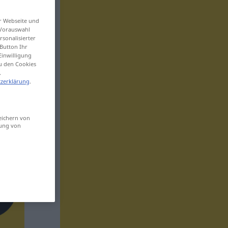
er Webseite und
 Vorauswahl
sonalisierter
Button Ihr
Einwilligung
zu den Cookies
.
zerklärung
.
eichern von
sung von