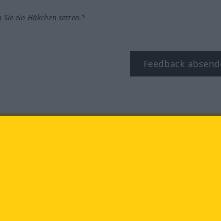
m Sie ein Häkchen setzen.*
Feedback absend
ook
YouTube
Instagram