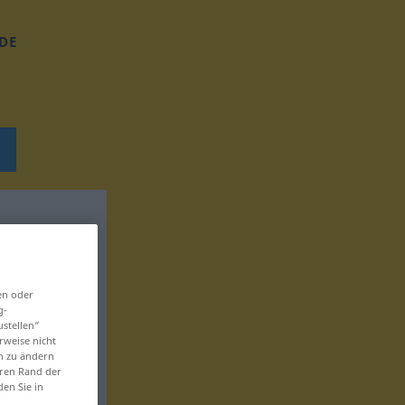
DE
en oder
g-
ustellen“
rweise nicht
en zu ändern
eren Rand der
den Sie in