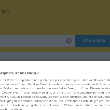
HMEN
Übersetzen
 für "Backtrog"
atsphäre ist uns wichtig
sere
716
-Partner speichern und greifen auf personenbezogene Daten wie Browserdat
Kennungen auf Ihrem Gerät zu. Durch Auswahl von Akzeptieren aktivieren Sie Trackin
ng
n für die unter „Wir und unsere Partner verarbeiten Daten, um Ihnen Dienste bereitz
n Zwecke. Wenn Tracker deaktiviert sind, sind manche Inhalte und Anzeigen mögliche
evant für Sie. Sie können dieses Menü jederzeit wieder aufrufen, um Ihre Einstellung
inwilligung zu widerrufen, indem Sie auf den Link Privatsphäre-Einstellungen am unt
cken. Ihre Einstellungen gelten innerhalb unseres Website. Weitere Informationen fin
enschutzerklärung.