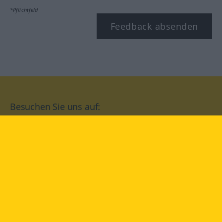
*Pflichtfeld
Feedback absenden
Besuchen Sie uns auf:
facebook
YouTube
Instagram
Langenscheidt
NUTZUNGSBEDINGUNGEN