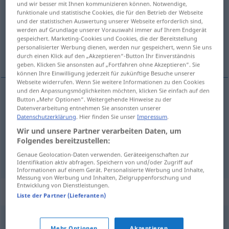
und wir besser mit Ihnen kommunizieren können. Notwendige,
funktionale und statistische Cookies, die für den Betrieb der Webseite
Übersicht aller Übersetzungen
und der statistischen Auswertung unserer Webseite erforderlich sind,
werden auf Grundlage unserer Vorauswahl immer auf Ihrem Endgerät
(Für mehr Details die Übersetzung anklicken/antippen)
gespeichert. Marketing-Cookies und Cookies, die der Bereitstellung
personalisierter Werbung dienen, werden nur gespeichert, wenn Sie uns
baking tin, cake tin, pastry mold
durch einen Klick auf den „Akzeptieren“-Button Ihr Einverständnis
geben. Klicken Sie ansonsten auf „Fortfahren ohne Akzeptieren“. Sie
können Ihre Einwilligung jederzeit für zukünftige Besuche unserer
Webseite widerrufen. Wenn Sie weitere Informationen zu den Cookies
und den Anpassungsmöglichkeiten möchten, klicken Sie einfach auf den
Button „Mehr Optionen“. Weitergehende Hinweise zu der
baking
tin
Backform
Datenverarbeitung entnehmen Sie ansonsten unserer
Datenschutzerklärung
. Hier finden Sie unser
Impressum
.
cake
tin
Backform
für Kuchen
Wir und unsere Partner verarbeiten Daten, um
Folgendes bereitzustellen:
(pastry) mo(u)ld
Backform
für Törtchen
Genaue Geolocation-Daten verwenden. Geräteeigenschaften zur
Identifikation aktiv abfragen. Speichern von und/oder Zugriff auf
Informationen auf einem Gerät. Personalisierte Werbung und Inhalte,
Messung von Werbung und Inhalten, Zielgruppenforschung und
Entwicklung von Dienstleistungen.
Beispielsätze für "Backform"
Liste der Partner (Lieferanten)
die Backform mit
Mehl
bestreuen
Mehr Optionen
Akzeptieren