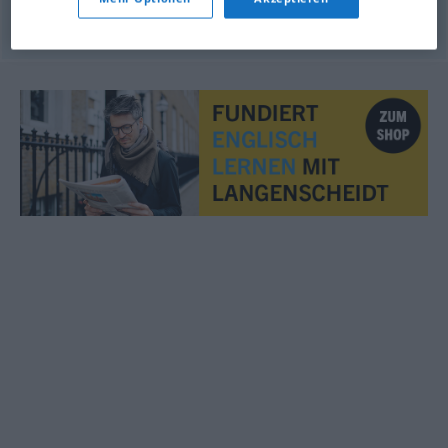
to
flour
the
cake
tin