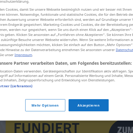
enschutzerklärung.
en Cookies, damit Sie unsere Webseite bestmöglich nutzen und wir besser mit Ihnen
en können. Notwendige, funktionale und statistische Cookies, die für den Betrieb d
ischen Auswertung unserer Webseite erforderlich sind, werden auf Grundlage unserer
hrem Endgerät gespeichert. Marketing-Cookies und Cookies, die der Bereitstellung per
tippen)
nen, werden nur gespeichert, wenn Sie uns durch einen Klick auf den „Akzeptieren“-
nis geben. Klicken Sie ansonsten auf „Fortfahren ohne Akzeptieren“. Sie können Ihre 
ishment
ür zukünftige Besuche unserer Webseite widerrufen. Wenn Sie weitere Informationen 
assungsmöglichkeiten möchten, klicken Sie einfach auf den Button „Mehr Optionen“
de Hinweise zu der Datenverarbeitung entnehmen Sie ansonsten unserer
Datenschut
 Sie unser
Impressum
.
unsere Partner verarbeiten Daten, um Folgendes bereitzustellen:
Aussaugung
ocation-Daten verwenden. Geräteeigenschaften zur Identifikation aktiv abfragen. Sp
griff auf Informationen auf einem Gerät. Personalisierte Werbung und Inhalte, Mes
 Inhalten, Zielgruppenforschung und Entwicklung von Dienstleistungen.
Aussaugung
des Bodens
AGR
artner (Lieferanten)
Mehr Optionen
Akzeptieren