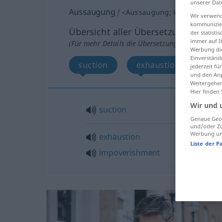
unserer Dat
Aussaugung
f
<
Aussaugung
;
kein
pl
>
Wir verwend
kommunizier
Übersicht aller Übersetzungen
der statist
immer auf I
(Für mehr Details die Übersetzung anklicken/an
Werbung die
Einverständ
suction
exhaustion, impover
jederzeit f
und den Anp
Weitergehen
Hier finden
Wir und 
suction
Genaue Geol
und/oder Zu
Werbung und
exhaustion
Liste der P
impoverishment