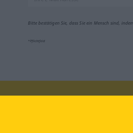
Bitte bestätigen Sie, dass Sie ein Mensch sind, inde
*Pflichtfeld
Besuchen Sie uns auf:
faceb