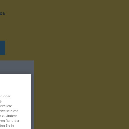
DE
en oder
g-
ustellen“
rweise nicht
en zu ändern
eren Rand der
den Sie in