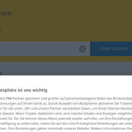
HMEN
Übersetzen
g
g für "Aussaugung"
atsphäre ist uns wichtig
sere
716
-Partner speichern und greifen auf personenbezogene Daten wie Browserdat
Kennungen auf Ihrem Gerät zu. Durch Auswahl von Akzeptieren aktivieren Sie Trackin
tzung
n für die unter „Wir und unsere Partner verarbeiten Daten, um Ihnen Dienste bereitz
n Zwecke. Wenn Tracker deaktiviert sind, sind manche Inhalte und Anzeigen mögliche
evant für Sie. Sie können dieses Menü jederzeit wieder aufrufen, um Ihre Einstellung
inwilligung zu widerrufen, indem Sie auf den Link Privatsphäre-Einstellungen am unt
cken. Ihre Einstellungen gelten innerhalb unseres Website. Weitere Informationen fin