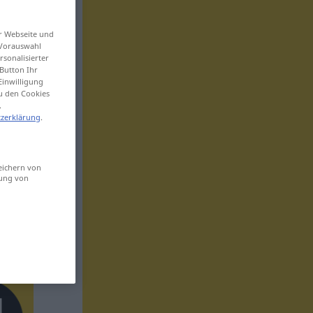
er Webseite und
 Vorauswahl
sonalisierter
Button Ihr
Einwilligung
zu den Cookies
.
zerklärung
.
eichern von
sung von