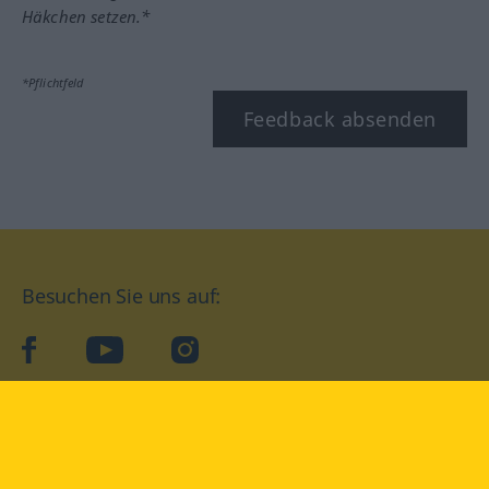
Häkchen setzen.*
*Pflichtfeld
Feedback absenden
Besuchen Sie uns auf:
facebook
YouTube
Instagram
Langenscheidt