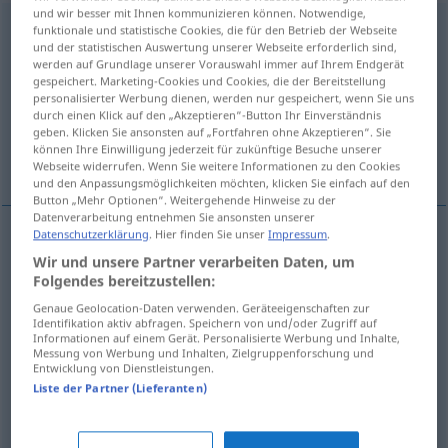
und wir besser mit Ihnen kommunizieren können. Notwendige,
Ausgeprägtheit
f
<
Ausgeprägtheit
;
kein
pl
>
funktionale und statistische Cookies, die für den Betrieb der Webseite
und der statistischen Auswertung unserer Webseite erforderlich sind,
werden auf Grundlage unserer Vorauswahl immer auf Ihrem Endgerät
Übersicht aller Übersetzungen
gespeichert. Marketing-Cookies und Cookies, die der Bereitstellung
(Für mehr Details die Übersetzung anklicken/antippen)
personalisierter Werbung dienen, werden nur gespeichert, wenn Sie uns
durch einen Klick auf den „Akzeptieren“-Button Ihr Einverständnis
geben. Klicken Sie ansonsten auf „Fortfahren ohne Akzeptieren“. Sie
markedness, distinctness, distinctiveness,
können Ihre Einwilligung jederzeit für zukünftige Besuche unserer
prominence
Webseite widerrufen. Wenn Sie weitere Informationen zu den Cookies
und den Anpassungsmöglichkeiten möchten, klicken Sie einfach auf den
Button „Mehr Optionen“. Weitergehende Hinweise zu der
Datenverarbeitung entnehmen Sie ansonsten unserer
Datenschutzerklärung
. Hier finden Sie unser
Impressum
.
markedness
Ausgeprägtheit
Wir und unsere Partner verarbeiten Daten, um
Folgendes bereitzustellen:
distinctness
Ausgeprägtheit
Genaue Geolocation-Daten verwenden. Geräteeigenschaften zur
Identifikation aktiv abfragen. Speichern von und/oder Zugriff auf
Informationen auf einem Gerät. Personalisierte Werbung und Inhalte,
Messung von Werbung und Inhalten, Zielgruppenforschung und
distinctiveness
Ausgeprägtheit
Entwicklung von Dienstleistungen.
Liste der Partner (Lieferanten)
prominence
Ausgeprägtheit