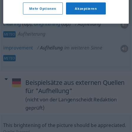
clearing
up
Aufhellung
Aufklärung
FIG
Mehr Optionen
Akzeptieren
clearing
(up),
brightening
(up)
Aufhellung
Aufheiterung
METEO
improvement
Aufhellung
im weiteren Sinne
METEO
Beispielsätze aus externen Quellen
für "Aufhellung"
(nicht von der Langenscheidt Redaktion
geprüft)
This brightening of the picture should be appreciated.
Quelle:
Europarl