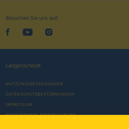
Besuchen Sie uns auf:
facebook
YouTube
Instagram
Langenscheidt
NUTZUNGSBEDINGUNGEN
DATENSCHUTZBESTIMMUNGEN
IMPRESSUM
PRIVATSPHÄRE-EINSTELLUNGEN
LATEINWÖRTERBUCH MIT CODE