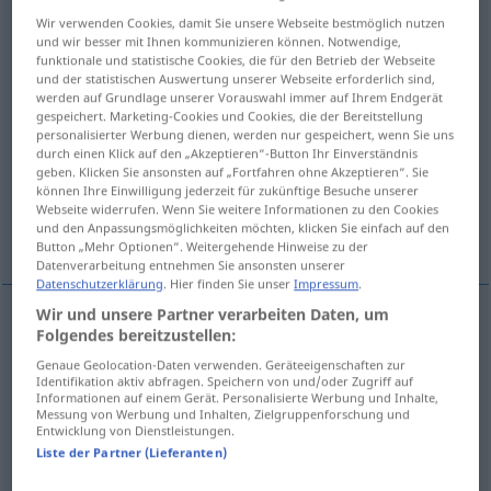
Wir verwenden Cookies, damit Sie unsere Webseite bestmöglich nutzen
Übersicht aller Übersetzungen
und wir besser mit Ihnen kommunizieren können. Notwendige,
funktionale und statistische Cookies, die für den Betrieb der Webseite
(Für mehr Details die Übersetzung anklicken/antippen)
und der statistischen Auswertung unserer Webseite erforderlich sind,
werden auf Grundlage unserer Vorauswahl immer auf Ihrem Endgerät
clarification
clarification
gespeichert. Marketing-Cookies und Cookies, die der Bereitstellung
personalisierter Werbung dienen, werden nur gespeichert, wenn Sie uns
durch einen Klick auf den „Akzeptieren“-Button Ihr Einverständnis
clearing up
geben. Klicken Sie ansonsten auf „Fortfahren ohne Akzeptieren“. Sie
können Ihre Einwilligung jederzeit für zukünftige Besuche unserer
Webseite widerrufen. Wenn Sie weitere Informationen zu den Cookies
und den Anpassungsmöglichkeiten möchten, klicken Sie einfach auf den
improvement, clearing up, brightening
Button „Mehr Optionen“. Weitergehende Hinweise zu der
Datenverarbeitung entnehmen Sie ansonsten unserer
Datenschutzerklärung
. Hier finden Sie unser
Impressum
.
Wir und unsere Partner verarbeiten Daten, um
Folgendes bereitzustellen:
clarification
Aufhellung
einer Flüssigkeit
Genaue Geolocation-Daten verwenden. Geräteeigenschaften zur
Identifikation aktiv abfragen. Speichern von und/oder Zugriff auf
Informationen auf einem Gerät. Personalisierte Werbung und Inhalte,
Messung von Werbung und Inhalten, Zielgruppenforschung und
clarification
Aufhellung
der Hintergründe etc
FIG
Entwicklung von Dienstleistungen.
Liste der Partner (Lieferanten)