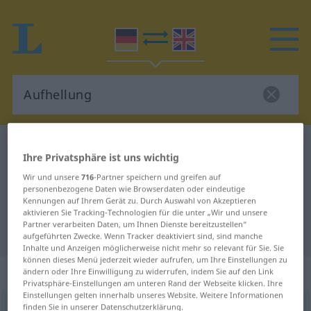
Deutsch-Englisch Wörterbuch
Aufhellung
Ihre Privatsphäre ist uns wichtig
Deutsch-Englisch Übersetzung für
Wir und unsere
716
-Partner speichern und greifen auf
"Aufhellung"
personenbezogene Daten wie Browserdaten oder eindeutige
Kennungen auf Ihrem Gerät zu. Durch Auswahl von Akzeptieren
aktivieren Sie Tracking-Technologien für die unter „Wir und unsere
Partner verarbeiten Daten, um Ihnen Dienste bereitzustellen“
"Aufhellung" Englisch Übersetzung
aufgeführten Zwecke. Wenn Tracker deaktiviert sind, sind manche
Inhalte und Anzeigen möglicherweise nicht mehr so relevant für Sie. Sie
können dieses Menü jederzeit wieder aufrufen, um Ihre Einstellungen zu
„Aufhellung“
: Femininum
ändern oder Ihre Einwilligung zu widerrufen, indem Sie auf den Link
Privatsphäre-Einstellungen am unteren Rand der Webseite klicken. Ihre
Einstellungen gelten innerhalb unseres Website. Weitere Informationen
finden Sie in unserer Datenschutzerklärung.
Aufhellung
f
<
Aufhellung
;
Aufhellungen
>