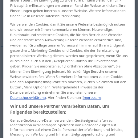
ändern oder Ihre Einwilligung zu widerrufen, indem Sie auf den Link
Privatsphäre-Einstellungen am unteren Rand der Webseite klicken. Ihre
Übersicht aller Übersetzungen
Einstellungen gelten innerhalb unseres Website. Weitere Informationen
finden Sie in unserer Datenschutzerklärung.
(Für mehr Details die Übersetzung anklicken/antippen)
Wir verwenden Cookies, damit Sie unsere Webseite bestmöglich nutzen
und wir besser mit Ihnen kommunizieren können. Notwendige,
anthrax
funktionale und statistische Cookies, die für den Betrieb der Webseite
und der statistischen Auswertung unserer Webseite erforderlich sind,
werden auf Grundlage unserer Vorauswahl immer auf Ihrem Endgerät
gespeichert. Marketing-Cookies und Cookies, die der Bereitstellung
personalisierter Werbung dienen, werden nur gespeichert, wenn Sie uns
durch einen Klick auf den „Akzeptieren“-Button Ihr Einverständnis
anthrax
Anthrax
MED
VET
geben. Klicken Sie ansonsten auf „Fortfahren ohne Akzeptieren“. Sie
können Ihre Einwilligung jederzeit für zukünftige Besuche unserer
Webseite widerrufen. Wenn Sie weitere Informationen zu den Cookies
und den Anpassungsmöglichkeiten möchten, klicken Sie einfach auf den
Button „Mehr Optionen“. Weitergehende Hinweise zu der
Beispielsätze aus externen Quellen
Datenverarbeitung entnehmen Sie ansonsten unserer
für "Anthrax"
Datenschutzerklärung
. Hier finden Sie unser
Impressum
.
Wir und unsere Partner verarbeiten Daten, um
(nicht von der Langenscheidt Redaktion
Folgendes bereitzustellen:
geprüft)
Genaue Geolocation-Daten verwenden. Geräteeigenschaften zur
Identifikation aktiv abfragen. Speichern von und/oder Zugriff auf
Informationen auf einem Gerät. Personalisierte Werbung und Inhalte,
Here I would point out that Iraq itself has anthrax at its
Messung von Werbung und Inhalten, Zielgruppenforschung und