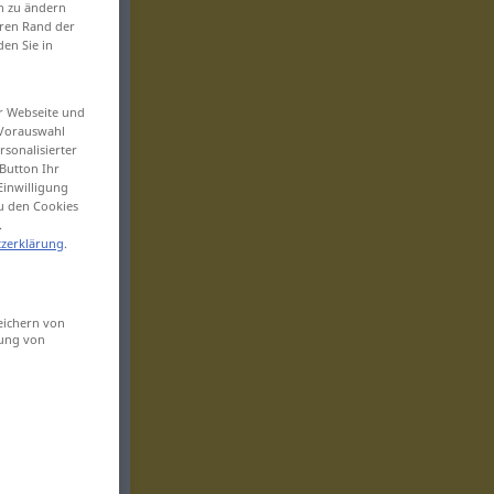
en zu ändern
eren Rand der
den Sie in
er Webseite und
 Vorauswahl
sonalisierter
Button Ihr
Einwilligung
zu den Cookies
.
zerklärung
.
eichern von
sung von