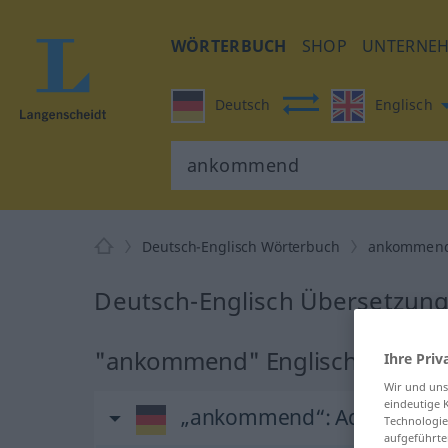
WÖRTERBUCH
SHOP
UNTERNE
Deutsch
Englisch
Deutsch-Englisch Wörterbuch
ankommen
Deutsch-Englisch Übersetzun
"ankommend" Englisch Überse
Ihre Priv
Wir und un
eindeutige 
„ankommend“
: Adjektiv
Technologie
aufgeführte