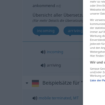
mehr so rel
ankommend
adj
oder Ihre E
Webseite kli
unserer Dat
Übersicht aller Übersetzungen
Wir verwend
(Für mehr Details die Übersetzung anklicken/an
kommunizier
der statist
incoming
arriving
immer auf I
Werbung die
Einverständ
jederzeit f
und den Anp
incoming
Weitergehen
Hier finden
Wir und 
arriving
Genaue Geol
und/oder Zu
Werbung und
Liste der P
Beispielsätze für "ankom
mobile
terminated
,
MT