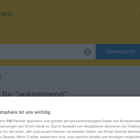
HMEN
Übersetzen
d
g für "ankommend"
tzung
atsphäre ist uns wichtig
sere
716
-Partner speichern und greifen auf personenbezogene Daten wie Browserdat
Kennungen auf Ihrem Gerät zu. Durch Auswahl von Akzeptieren aktivieren Sie Trackin
n für die unter „Wir und unsere Partner verarbeiten Daten, um Ihnen Dienste bereitz
n Zwecke. Wenn Tracker deaktiviert sind, sind manche Inhalte und Anzeigen mögliche