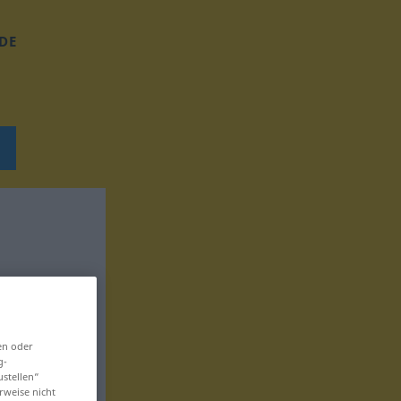
DE
en oder
g-
ustellen“
rweise nicht