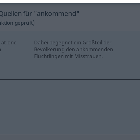
n Quellen für "ankommend"
ktion geprüft)
 at one
Dabei begegnet ein Großteil der
h
Bevölkerung den ankommenden
Flüchtlingen mit Misstrauen.