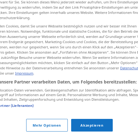
evant für Sie. Sie können dieses Menü jederzeit wieder aufrufen, um Ihre Einstellung
inwilligung zu widerrufen, indem Sie auf den Link Privatsphäre-Einstellungen am unt
cken. Ihre Einstellungen gelten innerhalb unseres Website. Weitere Informationen fin
enschutzerklärung.
en Cookies, damit Sie unsere Webseite bestmöglich nutzen und wir besser mit Ihnen
tippen)
en können. Notwendige, funktionale und statistische Cookies, die für den Betrieb d
ischen Auswertung unserer Webseite erforderlich sind, werden auf Grundlage unserer
hrem Endgerät gespeichert. Marketing-Cookies und Cookies, die der Bereitstellung per
nen, werden nur gespeichert, wenn Sie uns durch einen Klick auf den „Akzeptieren“-
nis geben. Klicken Sie ansonsten auf „Fortfahren ohne Akzeptieren“. Sie können Ihre 
ür zukünftige Besuche unserer Webseite widerrufen. Wenn Sie weitere Informationen 
assungsmöglichkeiten möchten, klicken Sie einfach auf den Button „Mehr Optionen“
ankommend
de Hinweise zu der Datenverarbeitung entnehmen Sie ansonsten unserer
Datenschut
TEL
 Sie unser
Impressum
.
unsere Partner verarbeiten Daten, um Folgendes bereitzustellen:
ankommend
WIRTSCH
ocation-Daten verwenden. Geräteeigenschaften zur Identifikation aktiv abfragen. Sp
griff auf Informationen auf einem Gerät. Personalisierte Werbung und Inhalte, Mes
 Inhalten, Zielgruppenforschung und Entwicklung von Dienstleistungen.
artner (Lieferanten)
mend"
Mehr Optionen
Akzeptieren
Mobilstation
ankommend