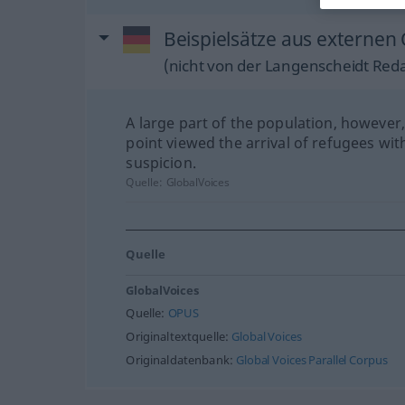
Beispielsätze aus externe
(nicht von der Langenscheidt Reda
A large part of the population, however,
point viewed the arrival of refugees wit
suspicion.
Quelle:
GlobalVoices
Quelle
GlobalVoices
Quelle:
OPUS
Originaltextquelle:
Global Voices
Originaldatenbank:
Global Voices Parallel Corpus