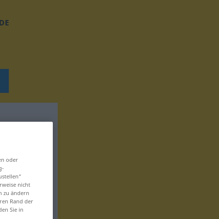
DE
en oder
g-
ustellen“
rweise nicht
en zu ändern
eren Rand der
den Sie in