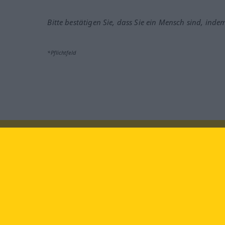
Bitte bestätigen Sie, dass Sie ein Mensch sind, inde
*Pflichtfeld
Besuchen Sie uns auf:
faceb