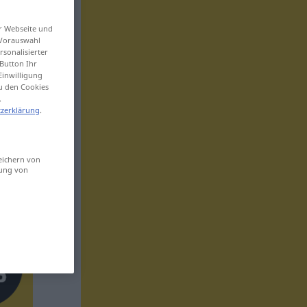
er Webseite und
 Vorauswahl
sonalisierter
Button Ihr
Einwilligung
zu den Cookies
.
zerklärung
.
eichern von
sung von