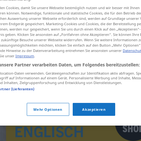
en Cookies, damit Sie unsere Webseite bestmöglich nutzen und wir besser mit Ihnen
en können. Notwendige, funktionale und statistische Cookies, die für den Betrieb d
ischen Auswertung unserer Webseite erforderlich sind, werden auf Grundlage unserer
hrem Endgerät gespeichert. Marketing-Cookies und Cookies, die der Bereitstellung per
tippen)
nen, werden nur gespeichert, wenn Sie uns durch einen Klick auf den „Akzeptieren“-
nis geben. Klicken Sie ansonsten auf „Fortfahren ohne Akzeptieren“. Sie können Ihre 
ür zukünftige Besuche unserer Webseite widerrufen. Wenn Sie weitere Informationen 
assungsmöglichkeiten möchten, klicken Sie einfach auf den Button „Mehr Optionen“
de Hinweise zu der Datenverarbeitung entnehmen Sie ansonsten unserer
Datenschut
 Sie unser
Impressum
.
unsere Partner verarbeiten Daten, um Folgendes bereitzustellen:
ocation-Daten verwenden. Geräteeigenschaften zur Identifikation aktiv abfragen. Sp
sb
jemanden angrinsen
UMG
griff auf Informationen auf einem Gerät. Personalisierte Werbung und Inhalte, Mes
 Inhalten, Zielgruppenforschung und Entwicklung von Dienstleistungen.
artner (Lieferanten)
Mehr Optionen
Akzeptieren