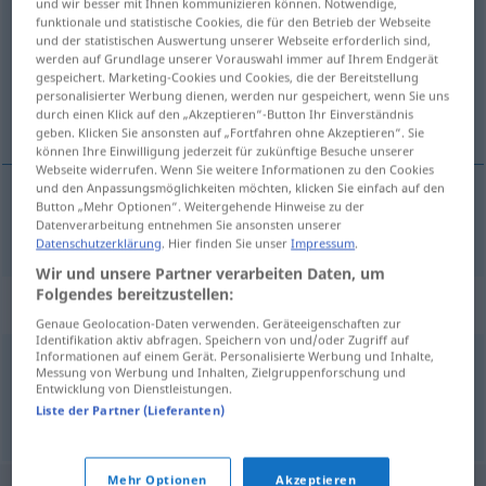
und wir besser mit Ihnen kommunizieren können. Notwendige,
funktionale und statistische Cookies, die für den Betrieb der Webseite
Übersicht aller Übersetzungen
und der statistischen Auswertung unserer Webseite erforderlich sind,
werden auf Grundlage unserer Vorauswahl immer auf Ihrem Endgerät
(Für mehr Details die Übersetzung anklicken/antippen)
gespeichert. Marketing-Cookies und Cookies, die der Bereitstellung
personalisierter Werbung dienen, werden nur gespeichert, wenn Sie uns
affix
durch einen Klick auf den „Akzeptieren“-Button Ihr Einverständnis
geben. Klicken Sie ansonsten auf „Fortfahren ohne Akzeptieren“. Sie
können Ihre Einwilligung jederzeit für zukünftige Besuche unserer
Webseite widerrufen. Wenn Sie weitere Informationen zu den Cookies
und den Anpassungsmöglichkeiten möchten, klicken Sie einfach auf den
Button „Mehr Optionen“. Weitergehende Hinweise zu der
affix
Affix
Anfügeelement
Datenverarbeitung entnehmen Sie ansonsten unserer
LING
Datenschutzerklärung
. Hier finden Sie unser
Impressum
.
Wir und unsere Partner verarbeiten Daten, um
Folgendes bereitzustellen:
Synonyme für "Affix"
Genaue Geolocation-Daten verwenden. Geräteeigenschaften zur
Identifikation aktiv abfragen. Speichern von und/oder Zugriff auf
Informationen auf einem Gerät. Personalisierte Werbung und Inhalte,
Messung von Werbung und Inhalten, Zielgruppenforschung und
Anhängsel (ugs.)
Entwicklung von Dienstleistungen.
Liste der Partner (Lieferanten)
© OpenThesaurus.de
Mehr Optionen
Akzeptieren