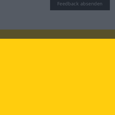
Feedback absenden
Besuchen Sie uns auf:
facebook
YouTube
Instagram
Langenscheidt
NUTZUNGSBEDINGUNGEN
DATENSCHUTZBESTIMMUNGEN