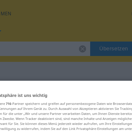
HMEN
Übersetzen
für "adelig"
atsphäre ist uns wichtig
sere
716
-Partner speichern und greifen auf personenbezogene Daten wie Browserdat
Kennungen auf Ihrem Gerät zu. Durch Auswahl von Akzeptieren aktivieren Sie Trackin
n für die unter „Wir und unsere Partner verarbeiten Daten, um Ihnen Dienste bereitz
n Zwecke. Wenn Tracker deaktiviert sind, sind manche Inhalte und Anzeigen mögliche
evant für Sie. Sie können dieses Menü jederzeit wieder aufrufen, um Ihre Einstellung
inwilligung zu widerrufen, indem Sie auf den Link Privatsphäre-Einstellungen am unt