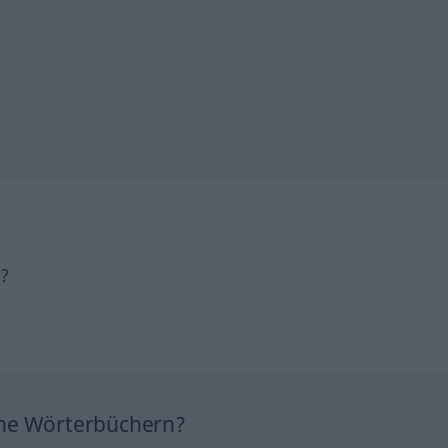
h?
ine Wörterbüchern?