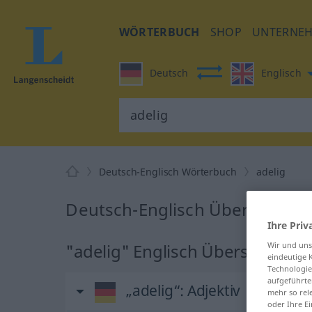
WÖRTERBUCH
SHOP
UNTERNE
Deutsch
Englisch
Deutsch-Englisch Wörterbuch
adelig
Deutsch-Englisch Übersetzung 
Ihre Priv
Wir und un
"adelig" Englisch Übersetzung
eindeutige 
Technologie
aufgeführte
„adelig“
: Adjektiv
mehr so rel
oder Ihre E