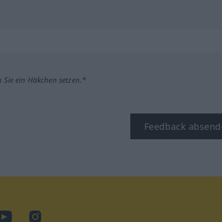
m Sie ein Häkchen setzen.*
Feedback absend
ook
YouTube
Instagram