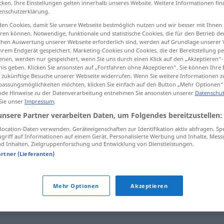
cken. Ihre Einstellungen gelten innerhalb unseres Website. Weitere Informationen fin
enschutzerklärung.
en Cookies, damit Sie unsere Webseite bestmöglich nutzen und wir besser mit Ihnen
en können. Notwendige, funktionale und statistische Cookies, die für den Betrieb d
ischen Auswertung unserer Webseite erforderlich sind, werden auf Grundlage unserer
tippen)
hrem Endgerät gespeichert. Marketing-Cookies und Cookies, die der Bereitstellung per
nen, werden nur gespeichert, wenn Sie uns durch einen Klick auf den „Akzeptieren“-
nis geben. Klicken Sie ansonsten auf „Fortfahren ohne Akzeptieren“. Sie können Ihre 
ür zukünftige Besuche unserer Webseite widerrufen. Wenn Sie weitere Informationen 
adlig
assungsmöglichkeiten möchten, klicken Sie einfach auf den Button „Mehr Optionen“
adelig → siehe „
“
de Hinweise zu der Datenverarbeitung entnehmen Sie ansonsten unserer
Datenschut
 Sie unser
Impressum
.
unsere Partner verarbeiten Daten, um Folgendes bereitzustellen:
ocation-Daten verwenden. Geräteeigenschaften zur Identifikation aktiv abfragen. Sp
griff auf Informationen auf einem Gerät. Personalisierte Werbung und Inhalte, Mes
 Inhalten, Zielgruppenforschung und Entwicklung von Dienstleistungen.
nicht adelig
artner (Lieferanten)
Mehr Optionen
Akzeptieren