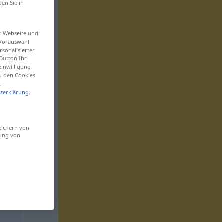
den Sie in
er Webseite und
 Vorauswahl
sonalisierter
Button Ihr
Einwilligung
zu den Cookies
.
zerklärung
.
eichern von
sung von