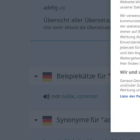
Webseite kli
adelig
unserer Dat
adj
Wir verwend
Übersicht aller Übersetzungen
kommunizier
der statist
(Für mehr Details die Übersetzung anklicken/an
immer auf I
Werbung die
Einverständ
jederzeit f
und den Anp
Weitergehen
Hier finden
Wir und 
Beispielsätze für "adelig"
Genaue Geol
und/oder Zu
Werbung und
not
noble
,
common
Liste der P
Synonyme für "adelig"