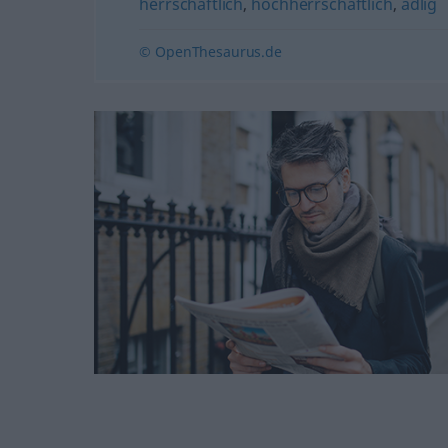
herrschaftlich
,
hochherrschaftlich
,
adlig
© OpenThesaurus.de