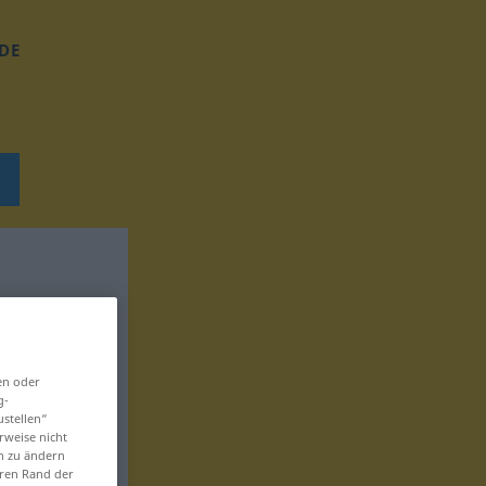
DE
en oder
g-
ustellen“
rweise nicht
en zu ändern
eren Rand der