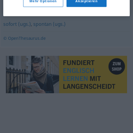
Mehr Optionen
Akzeptieren
spontan
,
reflexartig
,
ungeplant
,
intuitiv
,
unüberlegt
sofort (ugs.)
,
spontan (ugs.)
© OpenThesaurus.de