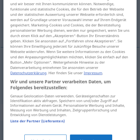
und wir besser mit Ihnen kommunizieren können. Notwendige,
funktionale und statistische Cookies, die für den Betrieb der Webseite
Übersicht aller Übersetzungen
und der statistischen Auswertung unserer Webseite erforderlich sind,
(Für mehr Details die Übersetzung anklicken/antippen)
werden auf Grundlage unserer Vorauswahl immer auf Ihrem Endgerät
gespeichert. Marketing-Cookies und Cookies, die der Bereitstellung
personalisierter Werbung dienen, werden nur gespeichert, wenn Sie uns
ad hoc, to the occasion
durch einen Klick auf den „Akzeptieren“-Button Ihr Einverständnis
geben. Klicken Sie ansonsten auf „Fortfahren ohne Akzeptieren“. Sie
können Ihre Einwilligung jederzeit für zukünftige Besuche unserer
Webseite widerrufen. Wenn Sie weitere Informationen zu den Cookies
und den Anpassungsmöglichkeiten möchten, klicken Sie einfach auf den
Button „Mehr Optionen“. Weitergehende Hinweise zu der
ad
hoc
ad hoc
besonders
PHIL
Datenverarbeitung entnehmen Sie ansonsten unserer
Datenschutzerklärung
. Hier finden Sie unser
Impressum
.
to the
occasion
ad hoc
besonders
PHIL
Wir und unsere Partner verarbeiten Daten, um
Folgendes bereitzustellen:
Genaue Geolocation-Daten verwenden. Geräteeigenschaften zur
Identifikation aktiv abfragen. Speichern von und/oder Zugriff auf
Informationen auf einem Gerät. Personalisierte Werbung und Inhalte,
Messung von Werbung und Inhalten, Zielgruppenforschung und
Synonyme für "ad hoc"
Entwicklung von Dienstleistungen.
Liste der Partner (Lieferanten)
unvorbereitet
,
improvisiert
,
ex tempore (geh.)