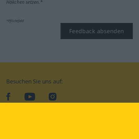
Häkchen setzen.*
*Pflichtfeld
Feedback absenden
Besuchen Sie uns auf:
facebook
YouTube
Instagram
Langenscheidt