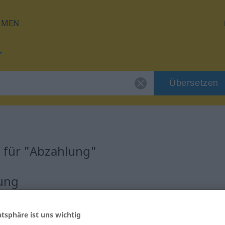
HMEN
Übersetzen
 für "Abzahlung"
zung
atsphäre ist uns wichtig