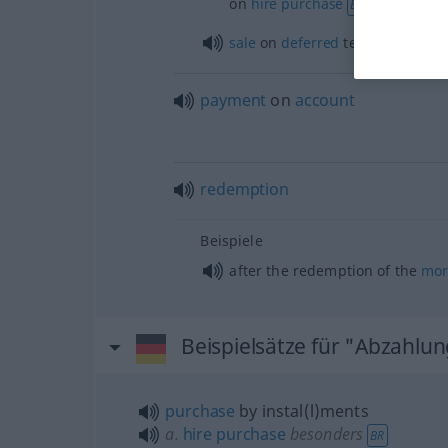
on
hire
purchase
BR
sale
on
deferred
terms
payment
on
account
redemption
Beispiele
after the redemption of the
mor
Beispielsätze für "Abzahlu
purchase
by instal(l)ments
a.
hire
purchase
besonders
BR