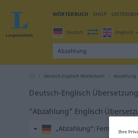
WÖRTERBUCH
SHOP
UNTERNE
Deutsch
Englisch
Deutsch-Englisch Wörterbuch
Abzahlung
Deutsch-Englisch Übersetzung
"Abzahlung" Englisch Überset
„Abzahlung“
: Femininum
Ihre Priv