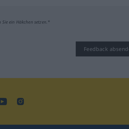
m Sie ein Häkchen setzen.*
Feedback absend
ook
YouTube
Instagram