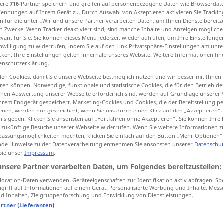
sere
716
-Partner speichern und greifen auf personenbezogene Daten wie Browserdat
Kennungen auf Ihrem Gerät zu. Durch Auswahl von Akzeptieren aktivieren Sie Trackin
n für die unter „Wir und unsere Partner verarbeiten Daten, um Ihnen Dienste bereitz
n Zwecke. Wenn Tracker deaktiviert sind, sind manche Inhalte und Anzeigen mögliche
evant für Sie. Sie können dieses Menü jederzeit wieder aufrufen, um Ihre Einstellung
tippen)
inwilligung zu widerrufen, indem Sie auf den Link Privatsphäre-Einstellungen am unt
cken. Ihre Einstellungen gelten innerhalb unseres Website. Weitere Informationen fin
enschutzerklärung.
s
payment on account
redemption
en Cookies, damit Sie unsere Webseite bestmöglich nutzen und wir besser mit Ihnen
en können. Notwendige, funktionale und statistische Cookies, die für den Betrieb d
ischen Auswertung unserer Webseite erforderlich sind, werden auf Grundlage unserer
hrem Endgerät gespeichert. Marketing-Cookies und Cookies, die der Bereitstellung per
alments
Abzahlung
in Raten
nen, werden nur gespeichert, wenn Sie uns durch einen Klick auf den „Akzeptieren“-
BR
WIRTSCH
nis geben. Klicken Sie ansonsten auf „Fortfahren ohne Akzeptieren“. Sie können Ihre 
ür zukünftige Besuche unserer Webseite widerrufen. Wenn Sie weitere Informationen 
assungsmöglichkeiten möchten, klicken Sie einfach auf den Button „Mehr Optionen“
de Hinweise zu der Datenverarbeitung entnehmen Sie ansonsten unserer
Datenschut
 Sie unser
Impressum
.
unsere Partner verarbeiten Daten, um Folgendes bereitzustellen:
die monatliche Abzahlung
ocation-Daten verwenden. Geräteeigenschaften zur Identifikation aktiv abfragen. Sp
nts, to
buy
sth
etwas
auf Abzahlung
kaufen
griff auf Informationen auf einem Gerät. Personalisierte Werbung und Inhalte, Mes
 Inhalten, Zielgruppenforschung und Entwicklung von Dienstleistungen.
artner (Lieferanten)
nts, to
buy
sth