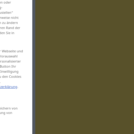
en oder
g-
ustellen“
rweise nicht
en zu ändern
eren Rand der
den Sie in
er Webseite und
 Vorauswahl
sonalisierter
Button Ihr
Einwilligung
zu den Cookies
.
zerklärung
.
eichern von
sung von