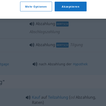
Mehr Optionen
Akzeptieren
Verkauf
auf Abzahlung
Abzahlung
WIRTSCH
Abschlagszahlung
Abzahlung
Tilgung
WIRTSCH
tgage
nach Abzahlung der
Hypothek
ng"
Kauf
auf
Teilzahlung
(
od
Abzahlung,
Raten)