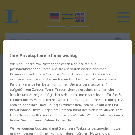
Ihre Privatsphäre ist uns wichtig
Deutsch-Englisch Wörterbuch
Abkochung
Wir und unsere
716
-Partner speichern und greifen auf
personenbezogene Daten wie Browserdaten oder eindeutige
Deutsch-Englisch Übersetzung für
Kennungen auf Ihrem Gerät zu. Durch Auswahl von Akzeptieren
aktivieren Sie Tracking-Technologien für die unter „Wir und unsere
"Abkochung"
Partner verarbeiten Daten, um Ihnen Dienste bereitzustellen“
aufgeführten Zwecke. Wenn Tracker deaktiviert sind, sind manche
Inhalte und Anzeigen möglicherweise nicht mehr so relevant für Sie. Sie
"Abkochung" Englisch Übersetzung
können dieses Menü jederzeit wieder aufrufen, um Ihre Einstellungen zu
ändern oder Ihre Einwilligung zu widerrufen, indem Sie auf den Link
Privatsphäre-Einstellungen am unteren Rand der Webseite klicken. Ihre
Einstellungen gelten innerhalb unseres Website. Weitere Informationen
„Abkochung“
: Femininum
finden Sie in unserer Datenschutzerklärung.
Wir verwenden Cookies, damit Sie unsere Webseite bestmöglich nutzen
und wir besser mit Ihnen kommunizieren können. Notwendige,
Abkochung
f
<
Abkochung
;
Abkochungen
>