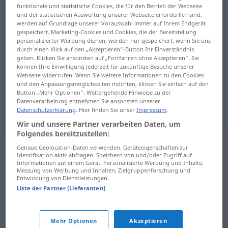
funktionale und statistische Cookies, die für den Betrieb der Webseite
und der statistischen Auswertung unserer Webseite erforderlich sind,
Übersicht aller Übersetzungen
werden auf Grundlage unserer Vorauswahl immer auf Ihrem Endgerät
(Für mehr Details die Übersetzung anklicken/antippen)
gespeichert. Marketing-Cookies und Cookies, die der Bereitstellung
personalisierter Werbung dienen, werden nur gespeichert, wenn Sie uns
durch einen Klick auf den „Akzeptieren“-Button Ihr Einverständnis
decoction
geben. Klicken Sie ansonsten auf „Fortfahren ohne Akzeptieren“. Sie
können Ihre Einwilligung jederzeit für zukünftige Besuche unserer
Webseite widerrufen. Wenn Sie weitere Informationen zu den Cookies
und den Anpassungsmöglichkeiten möchten, klicken Sie einfach auf den
Button „Mehr Optionen“. Weitergehende Hinweise zu der
Datenverarbeitung entnehmen Sie ansonsten unserer
decoction
Abkochung
CHEM
Datenschutzerklärung
. Hier finden Sie unser
Impressum
.
Wir und unsere Partner verarbeiten Daten, um
Folgendes bereitzustellen:
Genaue Geolocation-Daten verwenden. Geräteeigenschaften zur
Identifikation aktiv abfragen. Speichern von und/oder Zugriff auf
Informationen auf einem Gerät. Personalisierte Werbung und Inhalte,
Messung von Werbung und Inhalten, Zielgruppenforschung und
Entwicklung von Dienstleistungen.
Liste der Partner (Lieferanten)
Mehr Optionen
Akzeptieren