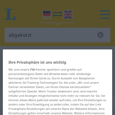
Deutsch-Englisch Wörterbuch
abgekürzt
Deutsch-Englisch Übersetzung für
Ihre Privatsphäre ist uns wichtig
"abgekürzt"
Wir und unsere
716
-Partner speichern und greifen auf
personenbezogene Daten wie Browserdaten oder eindeutige
Kennungen auf Ihrem Gerät zu. Durch Auswahl von Akzeptieren
aktivieren Sie Tracking-Technologien für die unter „Wir und unsere
"abgekürzt" Englisch Übersetzung
Partner verarbeiten Daten, um Ihnen Dienste bereitzustellen“
aufgeführten Zwecke. Wenn Tracker deaktiviert sind, sind manche
Inhalte und Anzeigen möglicherweise nicht mehr so relevant für Sie. Sie
„abgekürzt“
: Adjektiv
können dieses Menü jederzeit wieder aufrufen, um Ihre Einstellungen zu
ändern oder Ihre Einwilligung zu widerrufen, indem Sie auf den Link
Privatsphäre-Einstellungen am unteren Rand der Webseite klicken. Ihre
Einstellungen gelten innerhalb unseres Website. Weitere Informationen
abgekürzt
adj