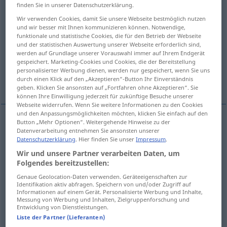
finden Sie in unserer Datenschutzerklärung.
Übersicht aller Übersetzungen
Wir verwenden Cookies, damit Sie unsere Webseite bestmöglich nutzen
und wir besser mit Ihnen kommunizieren können. Notwendige,
(Für mehr Details die Übersetzung anklicken/antippen)
funktionale und statistische Cookies, die für den Betrieb der Webseite
und der statistischen Auswertung unserer Webseite erforderlich sind,
shortened, abbreviated, short
short
werden auf Grundlage unserer Vorauswahl immer auf Ihrem Endgerät
gespeichert. Marketing-Cookies und Cookies, die der Bereitstellung
personalisierter Werbung dienen, werden nur gespeichert, wenn Sie uns
durch einen Klick auf den „Akzeptieren“-Button Ihr Einverständnis
summary
cross-cut
geben. Klicken Sie ansonsten auf „Fortfahren ohne Akzeptieren“. Sie
können Ihre Einwilligung jederzeit für zukünftige Besuche unserer
Webseite widerrufen. Wenn Sie weitere Informationen zu den Cookies
und den Anpassungsmöglichkeiten möchten, klicken Sie einfach auf den
Button „Mehr Optionen“. Weitergehende Hinweise zu der
Datenverarbeitung entnehmen Sie ansonsten unserer
shortened
abgekürzt
Wort, Satz
Datenschutzerklärung
. Hier finden Sie unser
Impressum
.
Wir und unsere Partner verarbeiten Daten, um
abbreviated
abgekürzt
Wort, Satz
Folgendes bereitzustellen:
Genaue Geolocation-Daten verwenden. Geräteeigenschaften zur
short
abgekürzt
Wort, Satz
Identifikation aktiv abfragen. Speichern von und/oder Zugriff auf
Informationen auf einem Gerät. Personalisierte Werbung und Inhalte,
Messung von Werbung und Inhalten, Zielgruppenforschung und
Entwicklung von Dienstleistungen.
Liste der Partner (Lieferanten)