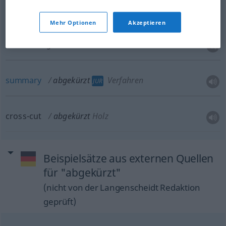
gekürzt
abgekürzt → siehe „
“
Mehr Optionen
Akzeptieren
short
abgekürzt
Division
summary
abgekürzt
Verfahren
JUR
cross-cut
abgekürzt
Holz
Beispielsätze aus externen Quellen
für "abgekürzt"
(nicht von der Langenscheidt Redaktion
geprüft)