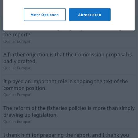
(nicht von der Langenscheidt Redaktion
geprüft)
Mehr Optionen
Akzeptieren
Will it involve human rights groups in the drafting of
the report?
Quelle:
Europarl
A further objection is that the Commission proposal is
badly drafted.
Quelle:
Europarl
It played an important role in shaping the text of the
common position.
Quelle:
Europarl
The reform of the fisheries policies is more than simply
drawing up legislation.
Quelle:
Europarl
I thank him for preparing the report, and I thank you