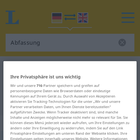
Deutsch-Englisch Wörterbuch
Abfassung
Deutsch-Englisch Übersetzung für
Ihre Privatsphäre ist uns wichtig
"Abfassung"
Wir und unsere
716
-Partner speichern und greifen auf
personenbezogene Daten wie Browserdaten oder eindeutige
Kennungen auf Ihrem Gerät zu. Durch Auswahl von Akzeptieren
aktivieren Sie Tracking-Technologien für die unter „Wir und unsere
"Abfassung" Englisch Übersetzung
Partner verarbeiten Daten, um Ihnen Dienste bereitzustellen“
aufgeführten Zwecke. Wenn Tracker deaktiviert sind, sind manche
Inhalte und Anzeigen möglicherweise nicht mehr so relevant für Sie. Sie
„Abfassung“
: Femininum
können dieses Menü jederzeit wieder aufrufen, um Ihre Einstellungen zu
ändern oder Ihre Einwilligung zu widerrufen, indem Sie auf den Link
Privatsphäre-Einstellungen am unteren Rand der Webseite klicken. Ihre
Abfassung
Einstellungen gelten innerhalb unseres Website. Weitere Informationen
f
<
Abfassung
;
Abfassungen
>