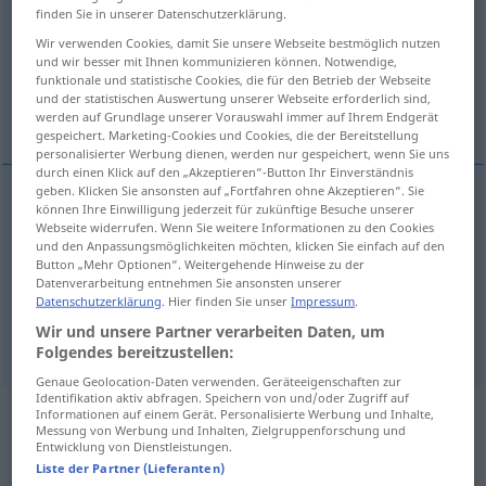
finden Sie in unserer Datenschutzerklärung.
Übersicht aller Übersetzungen
Wir verwenden Cookies, damit Sie unsere Webseite bestmöglich nutzen
und wir besser mit Ihnen kommunizieren können. Notwendige,
(Für mehr Details die Übersetzung anklicken/antippen)
funktionale und statistische Cookies, die für den Betrieb der Webseite
und der statistischen Auswertung unserer Webseite erforderlich sind,
composition
draft
werden auf Grundlage unserer Vorauswahl immer auf Ihrem Endgerät
gespeichert. Marketing-Cookies und Cookies, die der Bereitstellung
personalisierter Werbung dienen, werden nur gespeichert, wenn Sie uns
durch einen Klick auf den „Akzeptieren“-Button Ihr Einverständnis
geben. Klicken Sie ansonsten auf „Fortfahren ohne Akzeptieren“. Sie
können Ihre Einwilligung jederzeit für zukünftige Besuche unserer
composition
Abfassung
Verfassen
Webseite widerrufen. Wenn Sie weitere Informationen zu den Cookies
und den Anpassungsmöglichkeiten möchten, klicken Sie einfach auf den
Button „Mehr Optionen“. Weitergehende Hinweise zu der
Datenverarbeitung entnehmen Sie ansonsten unserer
Datenschutzerklärung
. Hier finden Sie unser
Impressum
.
Wir und unsere Partner verarbeiten Daten, um
draft
Abfassung
JUR
POL
Folgendes bereitzustellen:
Genaue Geolocation-Daten verwenden. Geräteeigenschaften zur
Identifikation aktiv abfragen. Speichern von und/oder Zugriff auf
Informationen auf einem Gerät. Personalisierte Werbung und Inhalte,
Beispielsätze aus externen Quellen
Messung von Werbung und Inhalten, Zielgruppenforschung und
Entwicklung von Dienstleistungen.
für "Abfassung"
Liste der Partner (Lieferanten)