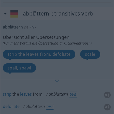
„abblättern“
: transitives Verb
abblättern
v/t
<
h
>
Übersicht aller Übersetzungen
(Für mehr Details die Übersetzung anklicken/antippen)
strip the leaves from, defoliate
scale
spall, spawl
strip
the
leaves
from
abblättern
DIAL
defoliate
abblättern
DIAL