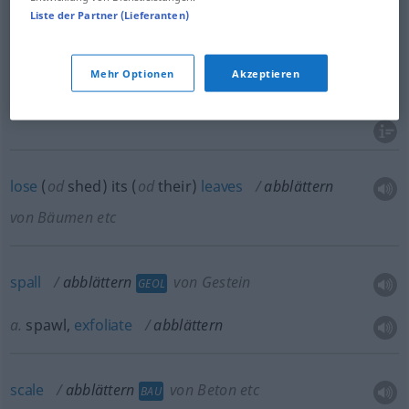
peel
(off)
abblättern
MED
ZOOL
Liste der Partner (Lieferanten)
exfoliate
abblättern
Mehr Optionen
Akzeptieren
desquamate
abblättern
lose
(
od
shed) its (
od
their)
leaves
abblättern
von Bäumen etc
spall
abblättern
von Gestein
GEOL
a.
spawl,
exfoliate
abblättern
scale
abblättern
von Beton etc
BAU