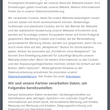
Privatsphäre-Einstellungen am unteren Rand der Webseite klicken. Ihre
Einstellungen gelten innerhalb unseres Website. Weitere Informationen
Übersicht aller Übersetzungen
finden Sie in unserer Datenschutzerklärung.
(Für mehr Details die Übersetzung anklicken/antippen)
Wir verwenden Cookies, damit Sie unsere Webseite bestmöglich nutzen
und wir besser mit Ihnen kommunizieren können. Notwendige,
peel off, exfoliate, desquamate
funktionale und statistische Cookies, die für den Betrieb der Webseite
und der statistischen Auswertung unserer Webseite erforderlich sind,
werden auf Grundlage unserer Vorauswahl immer auf Ihrem Endgerät
spall, spawl, exfoliate
scale
gespeichert. Marketing-Cookies und Cookies, die der Bereitstellung
personalisierter Werbung dienen, werden nur gespeichert, wenn Sie uns
durch einen Klick auf den „Akzeptieren“-Button Ihr Einverständnis
geben. Klicken Sie ansonsten auf „Fortfahren ohne Akzeptieren“. Sie
lose its leaves
können Ihre Einwilligung jederzeit für zukünftige Besuche unserer
Webseite widerrufen. Wenn Sie weitere Informationen zu den Cookies
und den Anpassungsmöglichkeiten möchten, klicken Sie einfach auf den
Button „Mehr Optionen“. Weitergehende Hinweise zu der
Datenverarbeitung entnehmen Sie ansonsten unserer
Beispiele
Datenschutzerklärung
. Hier finden Sie unser
Impressum
.
u.
v/r
sich abblättern
von Farbe etc
Wir und unsere Partner verarbeiten Daten, um
Folgendes bereitzustellen:
flake
(off),
peel
(off),
chip
(off)
Genaue Geolocation-Daten verwenden. Geräteeigenschaften zur
Identifikation aktiv abfragen. Speichern von und/oder Zugriff auf
Informationen auf einem Gerät. Personalisierte Werbung und Inhalte,
Messung von Werbung und Inhalten, Zielgruppenforschung und
Entwicklung von Dienstleistungen.