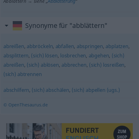
Abblätterung
Abblättern → siehe „
“
Synonyme für "abblättern"
abreißen
,
abbröckeln
,
abfallen
,
abspringen
,
abplatzen
,
absplittern
,
(sich) lösen
,
losbrechen
,
abgehen
,
(sich)
abreißen
,
(sich) ablösen
,
abbrechen
,
(sich) losreißen
,
(sich) abtrennen
abschilfern
,
(sich) abschälen
,
(sich) abpellen (ugs.)
© OpenThesaurus.de