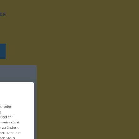
DE
en oder
g-
ustellen“
rweise nicht
en zu ändern
eren Rand der
den Sie in