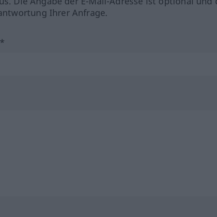
us. Die Angabe der E-Mail-Adresse ist optional und 
ntwortung Ihrer Anfrage.
?*