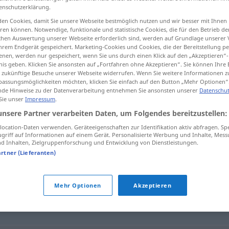
enschutzerklärung.
en Cookies, damit Sie unsere Webseite bestmöglich nutzen und wir besser mit Ihnen
en können. Notwendige, funktionale und statistische Cookies, die für den Betrieb d
ischen Auswertung unserer Webseite erforderlich sind, werden auf Grundlage unserer
tippen)
hrem Endgerät gespeichert. Marketing-Cookies und Cookies, die der Bereitstellung per
nen, werden nur gespeichert, wenn Sie uns durch einen Klick auf den „Akzeptieren“-
nis geben. Klicken Sie ansonsten auf „Fortfahren ohne Akzeptieren“. Sie können Ihre 
ür zukünftige Besuche unserer Webseite widerrufen. Wenn Sie weitere Informationen 
assungsmöglichkeiten möchten, klicken Sie einfach auf den Button „Mehr Optionen“
de Hinweise zu der Datenverarbeitung entnehmen Sie ansonsten unserer
Datenschut
 Sie unser
Impressum
.
zurechnungsfähig
unsere Partner verarbeiten Daten, um Folgendes bereitzustellen:
ocation-Daten verwenden. Geräteeigenschaften zur Identifikation aktiv abfragen. Sp
griff auf Informationen auf einem Gerät. Personalisierte Werbung und Inhalte, Mes
 Inhalten, Zielgruppenforschung und Entwicklung von Dienstleistungen.
sfähig"
artner (Lieferanten)
Mehr Optionen
Akzeptieren