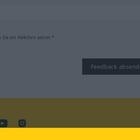
m Sie ein Häkchen setzen.*
Feedback absend
ook
YouTube
Instagram