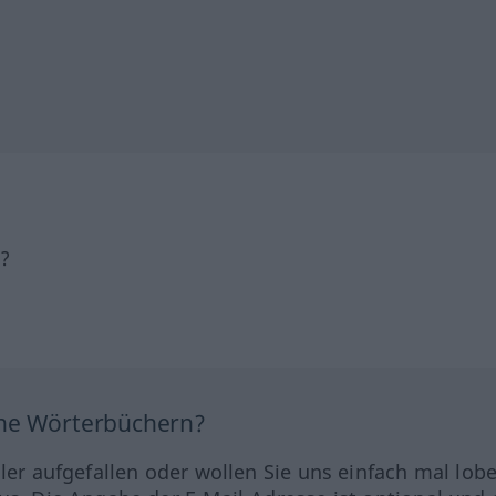
h?
ine Wörterbüchern?
hler aufgefallen oder wollen Sie uns einfach mal lob