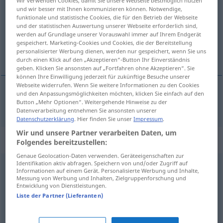
Wir verwenden Cookies, damit Sie unsere Webseite bestmöglich nutzen
und wir besser mit Ihnen kommunizieren können. Notwendige,
Übersicht aller Übersetzungen
funktionale und statistische Cookies, die für den Betrieb der Webseite
und der statistischen Auswertung unserer Webseite erforderlich sind,
(Für mehr Details die Übersetzung anklicken/antippen)
werden auf Grundlage unserer Vorauswahl immer auf Ihrem Endgerät
gespeichert. Marketing-Cookies und Cookies, die der Bereitstellung
tøjlesløs
personalisierter Werbung dienen, werden nur gespeichert, wenn Sie uns
durch einen Klick auf den „Akzeptieren“-Button Ihr Einverständnis
geben. Klicken Sie ansonsten auf „Fortfahren ohne Akzeptieren“. Sie
können Ihre Einwilligung jederzeit für zukünftige Besuche unserer
Webseite widerrufen. Wenn Sie weitere Informationen zu den Cookies
und den Anpassungsmöglichkeiten möchten, klicken Sie einfach auf den
tøjlesløs
zügellos
Button „Mehr Optionen“. Weitergehende Hinweise zu der
Datenverarbeitung entnehmen Sie ansonsten unserer
Datenschutzerklärung
. Hier finden Sie unser
Impressum
.
Wir und unsere Partner verarbeiten Daten, um
Synonyme für "zügellos"
Folgendes bereitzustellen:
Genaue Geolocation-Daten verwenden. Geräteeigenschaften zur
Identifikation aktiv abfragen. Speichern von und/oder Zugriff auf
Informationen auf einem Gerät. Personalisierte Werbung und Inhalte,
zuchtlos
,
ausschweifend
,
wild
,
hemmungslos
Messung von Werbung und Inhalten, Zielgruppenforschung und
Entwicklung von Dienstleistungen.
Liste der Partner (Lieferanten)
verführerisch
,
geil (ugs.)
,
sinnlich
,
übermütig