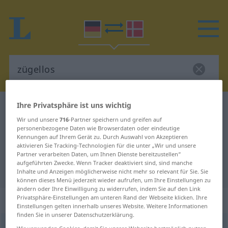
Ihre Privatsphäre ist uns wichtig
Deutsch-Dänisch Wörterbuch
zügellos
Wir und unsere
716
-Partner speichern und greifen auf
Deutsch-Dänisch Übersetzung für
personenbezogene Daten wie Browserdaten oder eindeutige
Kennungen auf Ihrem Gerät zu. Durch Auswahl von Akzeptieren
"zügellos"
aktivieren Sie Tracking-Technologien für die unter „Wir und unsere
Partner verarbeiten Daten, um Ihnen Dienste bereitzustellen“
aufgeführten Zwecke. Wenn Tracker deaktiviert sind, sind manche
"zügellos" Dänisch Übersetzung
Inhalte und Anzeigen möglicherweise nicht mehr so relevant für Sie. Sie
können dieses Menü jederzeit wieder aufrufen, um Ihre Einstellungen zu
ändern oder Ihre Einwilligung zu widerrufen, indem Sie auf den Link
„zügellos“
Privatsphäre-Einstellungen am unteren Rand der Webseite klicken. Ihre
Einstellungen gelten innerhalb unseres Website. Weitere Informationen
finden Sie in unserer Datenschutzerklärung.
zügellos
<
-est
>