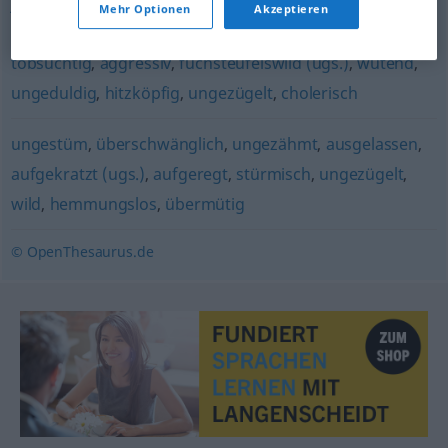
jähzornig
,
reizbar
,
aufbrausend
,
zornig
,
impulsiv
,
Mehr Optionen
Akzeptieren
unbeherrscht
,
ungehalten (geh.)
,
wutentbrannt
,
tobsüchtig
,
aggressiv
,
fuchsteufelswild (ugs.)
,
wütend
,
ungeduldig
,
hitzköpfig
,
ungezügelt
,
cholerisch
ungestüm
,
überschwänglich
,
ungezähmt
,
ausgelassen
,
aufgekratzt (ugs.)
,
aufgeregt
,
stürmisch
,
ungezügelt
,
wild
,
hemmungslos
,
übermütig
© OpenThesaurus.de