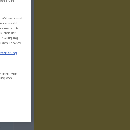
den Sie in
er Webseite und
 Vorauswahl
sonalisierter
Button Ihr
Einwilligung
zu den Cookies
.
zerklärung
.
eichern von
sung von