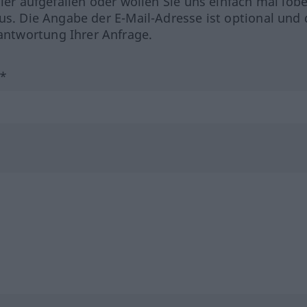
hler aufgefallen oder wollen Sie uns einfach mal lob
us. Die Angabe der E-Mail-Adresse ist optional und 
ntwortung Ihrer Anfrage.
?*