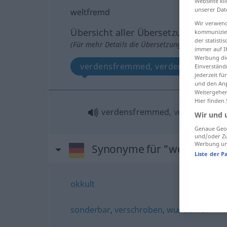
Webseite kli
unserer Dat
weltfremd
Wir verwend
Übersicht aller Übersetzungen
kommunizier
der statist
(Für mehr Details die Übersetzung anklicken/an
immer auf I
Werbung die
verdensfremmed, verdensfjern
Einverständ
jederzeit f
und den Anp
Weitergehen
Hier finden
verdensfremmed,
verdensfjern
Wir und 
Genaue Geol
und/oder Zu
Werbung und
Synonyme für "weltfremd"
Liste der P
okkult
sonderbar
,
verschroben
,
wunderlich