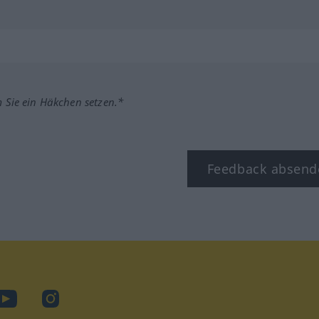
m Sie ein Häkchen setzen.*
Feedback absend
ook
YouTube
Instagram