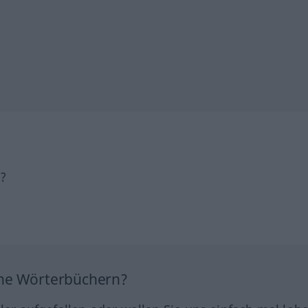
h?
ine Wörterbüchern?