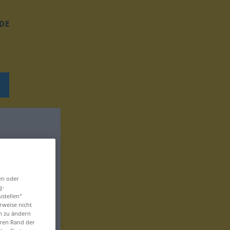
DE
en oder
g-
ustellen“
rweise nicht
en zu ändern
eren Rand der