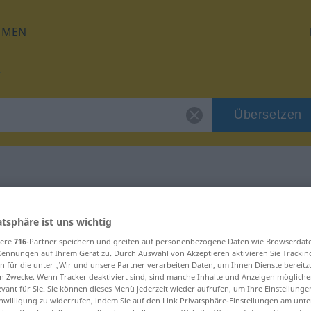
HMEN
Übersetzen
für "weltfremd"
atsphäre ist uns wichtig
sere
716
-Partner speichern und greifen auf personenbezogene Daten wie Browserdat
ung
Kennungen auf Ihrem Gerät zu. Durch Auswahl von Akzeptieren aktivieren Sie Trackin
n für die unter „Wir und unsere Partner verarbeiten Daten, um Ihnen Dienste bereitz
n Zwecke. Wenn Tracker deaktiviert sind, sind manche Inhalte und Anzeigen mögliche
evant für Sie. Sie können dieses Menü jederzeit wieder aufrufen, um Ihre Einstellung
inwilligung zu widerrufen, indem Sie auf den Link Privatsphäre-Einstellungen am unt