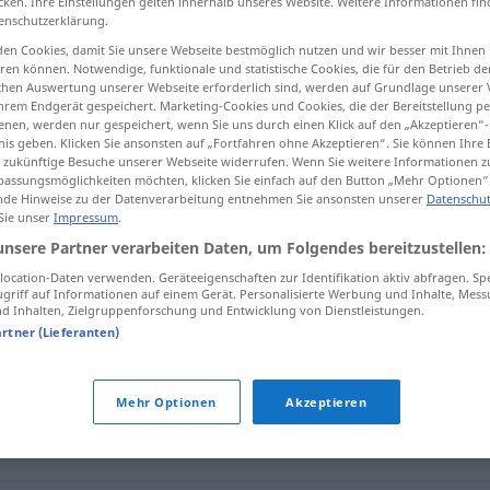
cken. Ihre Einstellungen gelten innerhalb unseres Website. Weitere Informationen fin
enschutzerklärung.
en Cookies, damit Sie unsere Webseite bestmöglich nutzen und wir besser mit Ihnen
en können. Notwendige, funktionale und statistische Cookies, die für den Betrieb d
ischen Auswertung unserer Webseite erforderlich sind, werden auf Grundlage unserer
tippen)
hrem Endgerät gespeichert. Marketing-Cookies und Cookies, die der Bereitstellung per
nen, werden nur gespeichert, wenn Sie uns durch einen Klick auf den „Akzeptieren“-
nis geben. Klicken Sie ansonsten auf „Fortfahren ohne Akzeptieren“. Sie können Ihre 
ür zukünftige Besuche unserer Webseite widerrufen. Wenn Sie weitere Informationen 
assungsmöglichkeiten möchten, klicken Sie einfach auf den Button „Mehr Optionen“
de Hinweise zu der Datenverarbeitung entnehmen Sie ansonsten unserer
Datenschut
 Sie unser
Impressum
.
weltfremd
unsere Partner verarbeiten Daten, um Folgendes bereitzustellen:
ocation-Daten verwenden. Geräteeigenschaften zur Identifikation aktiv abfragen. Sp
griff auf Informationen auf einem Gerät. Personalisierte Werbung und Inhalte, Mes
 Inhalten, Zielgruppenforschung und Entwicklung von Dienstleistungen.
artner (Lieferanten)
Mehr Optionen
Akzeptieren