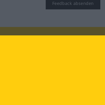
Feedback absenden
Besuchen Sie uns auf:
facebook
YouTube
Instagram
Langenscheidt
NUTZUNGSBEDINGUNGEN
DATENSCHUTZBESTIMMUNGEN