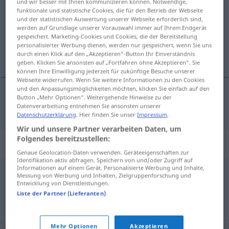
und wir besser mit Ihnen kommunizieren können. Notwendige,
funktionale und statistische Cookies, die für den Betrieb der Webseite
Übersicht aller Übersetzungen
und der statistischen Auswertung unserer Webseite erforderlich sind,
werden auf Grundlage unserer Vorauswahl immer auf Ihrem Endgerät
(Für mehr Details die Übersetzung anklicken/antippen)
gespeichert. Marketing-Cookies und Cookies, die der Bereitstellung
personalisierter Werbung dienen, werden nur gespeichert, wenn Sie uns
dam
durch einen Klick auf den „Akzeptieren“-Button Ihr Einverständnis
geben. Klicken Sie ansonsten auf „Fortfahren ohne Akzeptieren“. Sie
können Ihre Einwilligung jederzeit für zukünftige Besuche unserer
Webseite widerrufen. Wenn Sie weitere Informationen zu den Cookies
und den Anpassungsmöglichkeiten möchten, klicken Sie einfach auf den
Button „Mehr Optionen“. Weitergehende Hinweise zu der
dam
Weiher
Datenverarbeitung entnehmen Sie ansonsten unserer
Datenschutzerklärung
. Hier finden Sie unser
Impressum
.
Wir und unsere Partner verarbeiten Daten, um
Folgendes bereitzustellen:
Synonyme für "Weiher"
Genaue Geolocation-Daten verwenden. Geräteeigenschaften zur
Identifikation aktiv abfragen. Speichern von und/oder Zugriff auf
Informationen auf einem Gerät. Personalisierte Werbung und Inhalte,
Messung von Werbung und Inhalten, Zielgruppenforschung und
Teich
,
Tümpel
,
See
Entwicklung von Dienstleistungen.
Liste der Partner (Lieferanten)
© OpenThesaurus.de
Mehr Optionen
Akzeptieren