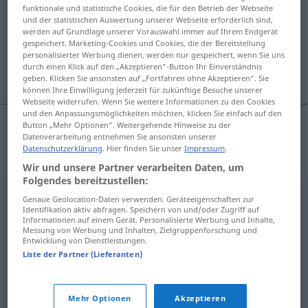
funktionale und statistische Cookies, die für den Betrieb der Webseite
und der statistischen Auswertung unserer Webseite erforderlich sind,
Übersicht aller Übersetzungen
werden auf Grundlage unserer Vorauswahl immer auf Ihrem Endgerät
(Für mehr Details die Übersetzung anklicken/antippen)
gespeichert. Marketing-Cookies und Cookies, die der Bereitstellung
personalisierter Werbung dienen, werden nur gespeichert, wenn Sie uns
durch einen Klick auf den „Akzeptieren“-Button Ihr Einverständnis
enebærbusk
geben. Klicken Sie ansonsten auf „Fortfahren ohne Akzeptieren“. Sie
können Ihre Einwilligung jederzeit für zukünftige Besuche unserer
Webseite widerrufen. Wenn Sie weitere Informationen zu den Cookies
und den Anpassungsmöglichkeiten möchten, klicken Sie einfach auf den
Button „Mehr Optionen“. Weitergehende Hinweise zu der
Datenverarbeitung entnehmen Sie ansonsten unserer
enebær(busk)
n
Wacholder
Datenschutzerklärung
. Hier finden Sie unser
Impressum
.
Wir und unsere Partner verarbeiten Daten, um
Folgendes bereitzustellen:
Genaue Geolocation-Daten verwenden. Geräteeigenschaften zur
Identifikation aktiv abfragen. Speichern von und/oder Zugriff auf
Informationen auf einem Gerät. Personalisierte Werbung und Inhalte,
Messung von Werbung und Inhalten, Zielgruppenforschung und
Entwicklung von Dienstleistungen.
Liste der Partner (Lieferanten)
Mehr Optionen
Akzeptieren