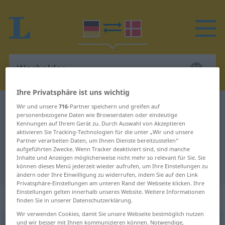
Ihre Privatsphäre ist uns wichtig
Deutsch-Dänisch Wörterbuch
Wacholder
Wir und unsere
716
-Partner speichern und greifen auf
personenbezogene Daten wie Browserdaten oder eindeutige
Deutsch-Dänisch Übersetzung für
Kennungen auf Ihrem Gerät zu. Durch Auswahl von Akzeptieren
aktivieren Sie Tracking-Technologien für die unter „Wir und unsere
"Wacholder"
Partner verarbeiten Daten, um Ihnen Dienste bereitzustellen“
aufgeführten Zwecke. Wenn Tracker deaktiviert sind, sind manche
Inhalte und Anzeigen möglicherweise nicht mehr so relevant für Sie. Sie
"Wacholder" Dänisch Übersetzung
können dieses Menü jederzeit wieder aufrufen, um Ihre Einstellungen zu
ändern oder Ihre Einwilligung zu widerrufen, indem Sie auf den Link
Privatsphäre-Einstellungen am unteren Rand der Webseite klicken. Ihre
Einstellungen gelten innerhalb unseres Website. Weitere Informationen
„Wacholder“
: maskulin
finden Sie in unserer Datenschutzerklärung.
Wir verwenden Cookies, damit Sie unsere Webseite bestmöglich nutzen
und wir besser mit Ihnen kommunizieren können. Notwendige,
Wacholder
m