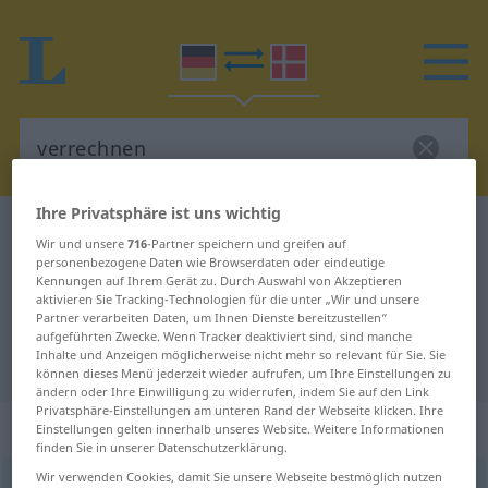
Ihre Privatsphäre ist uns wichtig
Deutsch-Dänisch Wörterbuch
verrechnen
Wir und unsere
716
-Partner speichern und greifen auf
Deutsch-Dänisch Übersetzung für
personenbezogene Daten wie Browserdaten oder eindeutige
Kennungen auf Ihrem Gerät zu. Durch Auswahl von Akzeptieren
"verrechnen"
aktivieren Sie Tracking-Technologien für die unter „Wir und unsere
Partner verarbeiten Daten, um Ihnen Dienste bereitzustellen“
aufgeführten Zwecke. Wenn Tracker deaktiviert sind, sind manche
Inhalte und Anzeigen möglicherweise nicht mehr so relevant für Sie. Sie
"verrechnen" Dänisch Übersetzung
können dieses Menü jederzeit wieder aufrufen, um Ihre Einstellungen zu
ändern oder Ihre Einwilligung zu widerrufen, indem Sie auf den Link
Privatsphäre-Einstellungen am unteren Rand der Webseite klicken. Ihre
„verrechnen“
Einstellungen gelten innerhalb unseres Website. Weitere Informationen
finden Sie in unserer Datenschutzerklärung.
Wir verwenden Cookies, damit Sie unsere Webseite bestmöglich nutzen
verrechnen