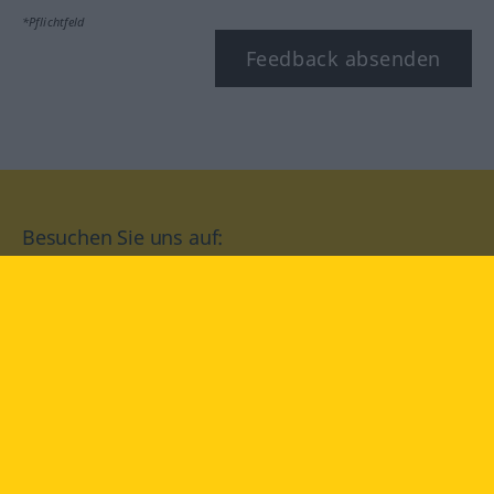
*Pflichtfeld
Feedback absenden
Besuchen Sie uns auf:
facebook
YouTube
Instagram
Langenscheidt
NUTZUNGSBEDINGUNGEN