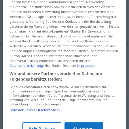
und wir besser mit Ihnen kommunizieren können. Notwendige,
funktionale und statistische Cookies, die für den Betrieb der Webseite
Übersicht aller Übersetzungen
und der statistischen Auswertung unserer Webseite erforderlich sind,
werden auf Grundlage unserer Vorauswahl immer auf Ihrem Endgerät
(Für mehr Details die Übersetzung anklicken/antippen)
gespeichert. Marketing-Cookies und Cookies, die der Bereitstellung
personalisierter Werbung dienen, werden nur gespeichert, wenn Sie uns
godtgøre, afregne
durch einen Klick auf den „Akzeptieren“-Button Ihr Einverständnis
geben. Klicken Sie ansonsten auf „Fortfahren ohne Akzeptieren“. Sie
können Ihre Einwilligung jederzeit für zukünftige Besuche unserer
Webseite widerrufen. Wenn Sie weitere Informationen zu den Cookies
und den Anpassungsmöglichkeiten möchten, klicken Sie einfach auf den
Button „Mehr Optionen“. Weitergehende Hinweise zu der
godtgøre
,
afregne
verrechnen
anrechnen
Datenverarbeitung entnehmen Sie ansonsten unserer
Datenschutzerklärung
. Hier finden Sie unser
Impressum
.
Wir und unsere Partner verarbeiten Daten, um
Folgendes bereitzustellen:
Genaue Geolocation-Daten verwenden. Geräteeigenschaften zur
Synonyme für "verrechnen"
Identifikation aktiv abfragen. Speichern von und/oder Zugriff auf
Informationen auf einem Gerät. Personalisierte Werbung und Inhalte,
Messung von Werbung und Inhalten, Zielgruppenforschung und
Entwicklung von Dienstleistungen.
(sich) verkalkulieren
,
(sich) verspekulieren
Liste der Partner (Lieferanten)
aufrechnen
,
anrechnen
Mehr Optionen
Akzeptieren