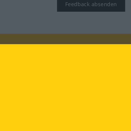
Feedback absenden
Besuchen Sie uns auf:
facebook
YouTube
Instagram
Langenscheidt
NUTZUNGSBEDINGUNGEN
DATENSCHUTZBESTIMMUNGEN