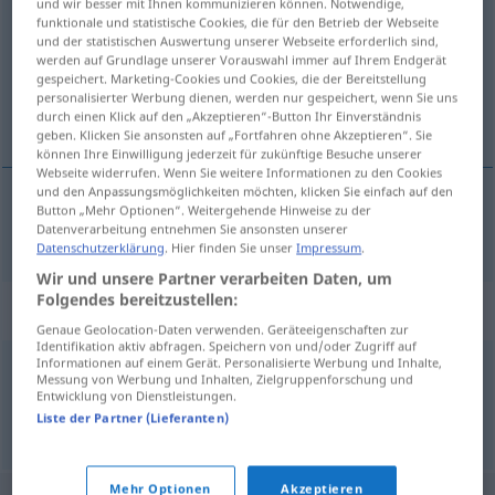
und wir besser mit Ihnen kommunizieren können. Notwendige,
funktionale und statistische Cookies, die für den Betrieb der Webseite
Übersicht aller Übersetzungen
und der statistischen Auswertung unserer Webseite erforderlich sind,
werden auf Grundlage unserer Vorauswahl immer auf Ihrem Endgerät
(Für mehr Details die Übersetzung anklicken/antippen)
gespeichert. Marketing-Cookies und Cookies, die der Bereitstellung
personalisierter Werbung dienen, werden nur gespeichert, wenn Sie uns
spirituel
durch einen Klick auf den „Akzeptieren“-Button Ihr Einverständnis
geben. Klicken Sie ansonsten auf „Fortfahren ohne Akzeptieren“. Sie
können Ihre Einwilligung jederzeit für zukünftige Besuche unserer
Webseite widerrufen. Wenn Sie weitere Informationen zu den Cookies
und den Anpassungsmöglichkeiten möchten, klicken Sie einfach auf den
Button „Mehr Optionen“. Weitergehende Hinweise zu der
spirituel
vergeistigt
Datenverarbeitung entnehmen Sie ansonsten unserer
Datenschutzerklärung
. Hier finden Sie unser
Impressum
.
Wir und unsere Partner verarbeiten Daten, um
Folgendes bereitzustellen:
Synonyme für "vergeistigt"
Genaue Geolocation-Daten verwenden. Geräteeigenschaften zur
Identifikation aktiv abfragen. Speichern von und/oder Zugriff auf
Informationen auf einem Gerät. Personalisierte Werbung und Inhalte,
Messung von Werbung und Inhalten, Zielgruppenforschung und
körperlos
,
imaginär
,
feenhaft
,
unfassbar
,
unkörperlich
Entwicklung von Dienstleistungen.
Liste der Partner (Lieferanten)
© OpenThesaurus.de
Mehr Optionen
Akzeptieren