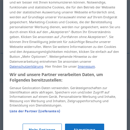
und wir besser mit Ihnen kommunizieren können. Notwendige,
funktionale und statistische Cookies, die für den Betrieb der Webseite
unverwechselbar
und der statistischen Auswertung unserer Webseite erforderlich sind,
werden auf Grundlage unserer Vorauswahl immer auf Ihrem Endgerät
Übersicht aller Übersetzungen
gespeichert. Marketing-Cookies und Cookies, die der Bereitstellung
(Für mehr Details die Übersetzung anklicken/antippen)
personalisierter Werbung dienen, werden nur gespeichert, wenn Sie uns
durch einen Klick auf den „Akzeptieren“-Button Ihr Einverständnis
geben. Klicken Sie ansonsten auf „Fortfahren ohne Akzeptieren“. Sie
ikke til at tage fejl af
können Ihre Einwilligung jederzeit für zukünftige Besuche unserer
Webseite widerrufen. Wenn Sie weitere Informationen zu den Cookies
und den Anpassungsmöglichkeiten möchten, klicken Sie einfach auf den
Button „Mehr Optionen“. Weitergehende Hinweise zu der
Datenverarbeitung entnehmen Sie ansonsten unserer
Datenschutzerklärung
. Hier finden Sie unser
Impressum
.
ikke til at
tage
fejl
af
unverwechselbar
Wir und unsere Partner verarbeiten Daten, um
Folgendes bereitzustellen:
Genaue Geolocation-Daten verwenden. Geräteeigenschaften zur
Synonyme für "unverwechselbar"
Identifikation aktiv abfragen. Speichern von und/oder Zugriff auf
Informationen auf einem Gerät. Personalisierte Werbung und Inhalte,
Messung von Werbung und Inhalten, Zielgruppenforschung und
Entwicklung von Dienstleistungen.
beispiellos
,
ohnegleichen
,
einmalig
,
unnachahmlich
,
Liste der Partner (Lieferanten)
alleinig
,
sondergleichen (geh.)
,
individuell
,
einzigartig
,
einzig
Mehr Optionen
Akzeptieren