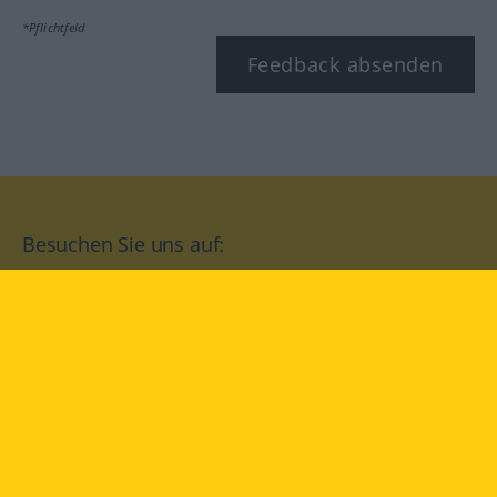
*Pflichtfeld
Feedback absenden
Besuchen Sie uns auf:
facebook
YouTube
Instagram
Langenscheidt