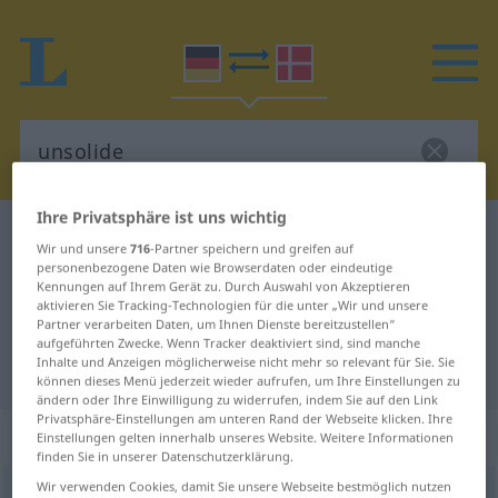
Ihre Privatsphäre ist uns wichtig
Deutsch-Dänisch Wörterbuch
unsolide
Wir und unsere
716
-Partner speichern und greifen auf
Deutsch-Dänisch Übersetzung für
personenbezogene Daten wie Browserdaten oder eindeutige
Kennungen auf Ihrem Gerät zu. Durch Auswahl von Akzeptieren
"unsolide"
aktivieren Sie Tracking-Technologien für die unter „Wir und unsere
Partner verarbeiten Daten, um Ihnen Dienste bereitzustellen“
aufgeführten Zwecke. Wenn Tracker deaktiviert sind, sind manche
Inhalte und Anzeigen möglicherweise nicht mehr so relevant für Sie. Sie
"unsolide" Dänisch Übersetzung
können dieses Menü jederzeit wieder aufrufen, um Ihre Einstellungen zu
ändern oder Ihre Einwilligung zu widerrufen, indem Sie auf den Link
Privatsphäre-Einstellungen am unteren Rand der Webseite klicken. Ihre
„unsolide“
Einstellungen gelten innerhalb unseres Website. Weitere Informationen
finden Sie in unserer Datenschutzerklärung.
Wir verwenden Cookies, damit Sie unsere Webseite bestmöglich nutzen
unsolide