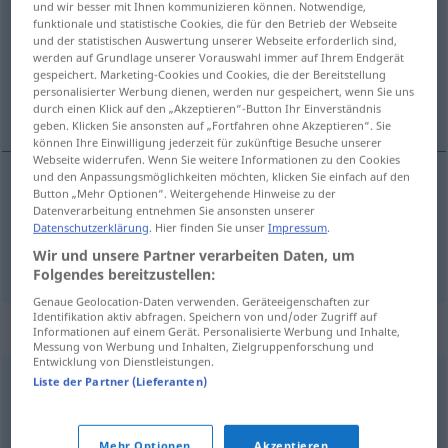
und wir besser mit Ihnen kommunizieren können. Notwendige,
funktionale und statistische Cookies, die für den Betrieb der Webseite
Übersicht aller Übersetzungen
und der statistischen Auswertung unserer Webseite erforderlich sind,
werden auf Grundlage unserer Vorauswahl immer auf Ihrem Endgerät
(Für mehr Details die Übersetzung anklicken/antippen)
gespeichert. Marketing-Cookies und Cookies, die der Bereitstellung
personalisierter Werbung dienen, werden nur gespeichert, wenn Sie uns
usolid, udsvævende
durch einen Klick auf den „Akzeptieren“-Button Ihr Einverständnis
geben. Klicken Sie ansonsten auf „Fortfahren ohne Akzeptieren“. Sie
können Ihre Einwilligung jederzeit für zukünftige Besuche unserer
Webseite widerrufen. Wenn Sie weitere Informationen zu den Cookies
und den Anpassungsmöglichkeiten möchten, klicken Sie einfach auf den
Button „Mehr Optionen“. Weitergehende Hinweise zu der
usolid
unsolide
Datenverarbeitung entnehmen Sie ansonsten unserer
Datenschutzerklärung
. Hier finden Sie unser
Impressum
.
udsvævende
unsolide
Wir und unsere Partner verarbeiten Daten, um
FIG
Folgendes bereitzustellen:
Genaue Geolocation-Daten verwenden. Geräteeigenschaften zur
Identifikation aktiv abfragen. Speichern von und/oder Zugriff auf
Synonyme für "unsolide"
Informationen auf einem Gerät. Personalisierte Werbung und Inhalte,
Messung von Werbung und Inhalten, Zielgruppenforschung und
Entwicklung von Dienstleistungen.
Liste der Partner (Lieferanten)
unzuverlässig
,
fragwürdig
,
unglaubwürdig
,
windig
(ugs.)
,
wortbrüchig
Mehr Optionen
Akzeptieren