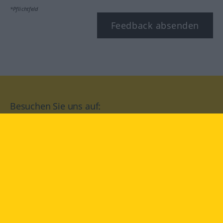
*Pflichtfeld
Feedback absenden
Besuchen Sie uns auf:
facebook
YouTube
Instagram
Langenscheidt
NUTZUNGSBEDINGUNGEN