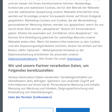
und wir besser mit Ihnen kommunizieren können. Notwendige,
funktionale und statistische Cookies, die für den Betrieb der Webseite
Übersicht aller Übersetzungen
und der statistischen Auswertung unserer Webseite erforderlich sind,
(Für mehr Details die Übersetzung anklicken/antippen)
werden auf Grundlage unserer Vorauswahl immer auf Ihrem Endgerät
gespeichert. Marketing-Cookies und Cookies, die der Bereitstellung
personalisierter Werbung dienen, werden nur gespeichert, wenn Sie uns
uskøn
durch einen Klick auf den „Akzeptieren“-Button Ihr Einverständnis
geben. Klicken Sie ansonsten auf „Fortfahren ohne Akzeptieren“. Sie
können Ihre Einwilligung jederzeit für zukünftige Besuche unserer
Webseite widerrufen. Wenn Sie weitere Informationen zu den Cookies
und den Anpassungsmöglichkeiten möchten, klicken Sie einfach auf den
Button „Mehr Optionen“. Weitergehende Hinweise zu der
uskøn
unschön
Datenverarbeitung entnehmen Sie ansonsten unserer
Datenschutzerklärung
. Hier finden Sie unser
Impressum
.
Wir und unsere Partner verarbeiten Daten, um
Synonyme für "unschön"
Folgendes bereitzustellen:
Genaue Geolocation-Daten verwenden. Geräteeigenschaften zur
Identifikation aktiv abfragen. Speichern von und/oder Zugriff auf
Informationen auf einem Gerät. Personalisierte Werbung und Inhalte,
unangenehm
,
zweifelhaft
,
fragwürdig
,
anrüchig
Messung von Werbung und Inhalten, Zielgruppenforschung und
Entwicklung von Dienstleistungen.
Liste der Partner (Lieferanten)
hässlich (Hauptform)
,
reizlos
,
unansehnlich