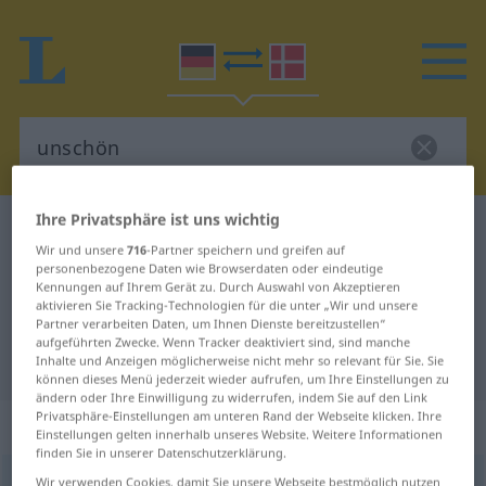
Ihre Privatsphäre ist uns wichtig
Deutsch-Dänisch Wörterbuch
unschön
Wir und unsere
716
-Partner speichern und greifen auf
Deutsch-Dänisch Übersetzung für
personenbezogene Daten wie Browserdaten oder eindeutige
Kennungen auf Ihrem Gerät zu. Durch Auswahl von Akzeptieren
"unschön"
aktivieren Sie Tracking-Technologien für die unter „Wir und unsere
Partner verarbeiten Daten, um Ihnen Dienste bereitzustellen“
aufgeführten Zwecke. Wenn Tracker deaktiviert sind, sind manche
"unschön" Dänisch Übersetzung
Inhalte und Anzeigen möglicherweise nicht mehr so relevant für Sie. Sie
können dieses Menü jederzeit wieder aufrufen, um Ihre Einstellungen zu
ändern oder Ihre Einwilligung zu widerrufen, indem Sie auf den Link
Privatsphäre-Einstellungen am unteren Rand der Webseite klicken. Ihre
„unschön“
Einstellungen gelten innerhalb unseres Website. Weitere Informationen
finden Sie in unserer Datenschutzerklärung.
unschön
Wir verwenden Cookies, damit Sie unsere Webseite bestmöglich nutzen