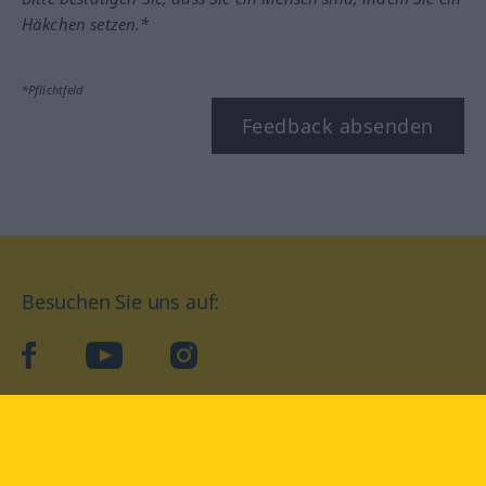
Häkchen setzen.*
*Pflichtfeld
Feedback absenden
Besuchen Sie uns auf:
facebook
YouTube
Instagram
Langenscheidt